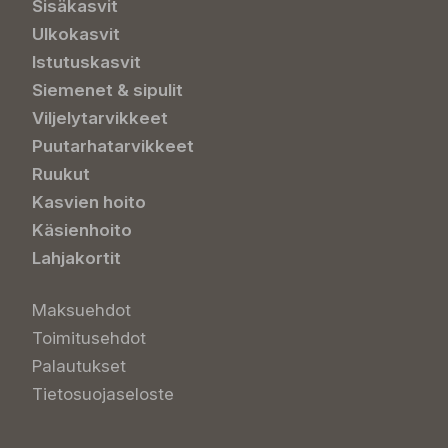
Sisäkasvit
Ulkokasvit
Istutuskasvit
Siemenet & sipulit
Viljelytarvikkeet
Puutarhatarvikkeet
Ruukut
Kasvien hoito
Käsienhoito
Lahjakortit
Maksuehdot
Toimitusehdot
Palautukset
Tietosuojaseloste