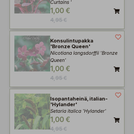
Curtains '
1,00 €
4,95 €
Konsulintupakka
'Bronze Queen'
Nicotiana langsdorffii 'Bronze
Queen'
1,00 €
4,95 €
Isopantaheinä, italian-
'Hylander'
Setaria italica 'Hylander'
1,00 €
4,95 €