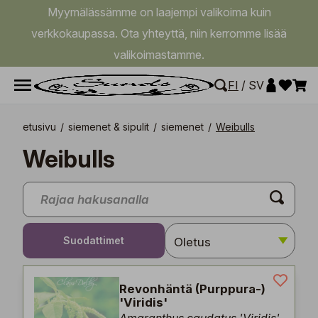
Myymälässämme on laajempi valikoima kuin
verkkokaupassa. Ota yhteyttä, niin kerromme lisää
valikoimastamme.
FI
/
SV
etusivu
/
siemenet & sipulit
/
siemenet
/
Weibulls
Weibulls
Suodattimet
Revonhäntä (Purppura-)
'Viridis'