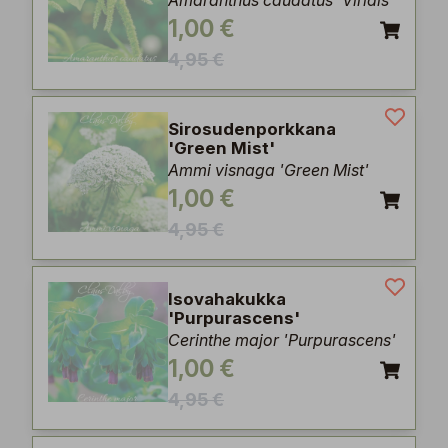
Amaranthus caudatus 'Viridis'
1,00 €
4,95 €
Sirosudenporkkana
'Green Mist'
Ammi visnaga 'Green Mist'
1,00 €
4,95 €
Isovahakukka
'Purpurascens'
Cerinthe major 'Purpurascens'
1,00 €
4,95 €