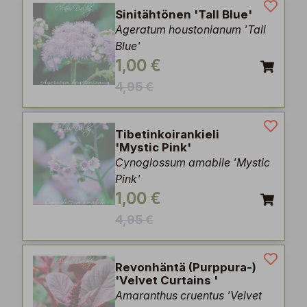
Sinitähtönen 'Tall Blue'
Ageratum houstonianum 'Tall
Blue'
1,00 €
4,95 €
Tibetinkoirankieli
'Mystic Pink'
Cynoglossum amabile 'Mystic
Pink'
1,00 €
4,95 €
Revonhäntä (Purppura-)
'Velvet Curtains '
Amaranthus cruentus 'Velvet