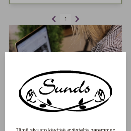
1
Tilaa uutiskirjeemme ja saa tuoreimmat uutiset,
eksklusiiviset tarjoukset, inspiroivat vinkit sekä
tiedot tulevista tapahtumista suoraan sähköpostiisi!
Tilaa
Tämä sivusto käyttää evästeitä paremman