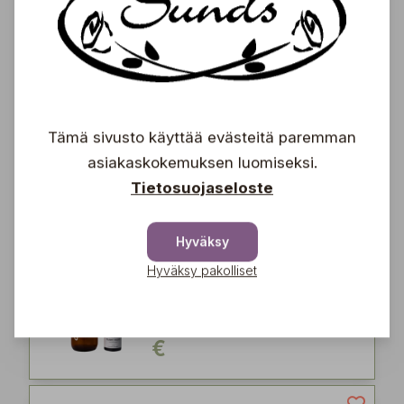
Neko
7,50
€
Leaf cleanser
Tämä sivusto käyttää evästeitä paremman
Houseplant
asiakaskokemuksen luomiseksi.
15,90
Tietosuojaseloste
€
Hyväksy
Hyväksy pakolliset
Plant treat - Kit
Houseplant
19,50
€