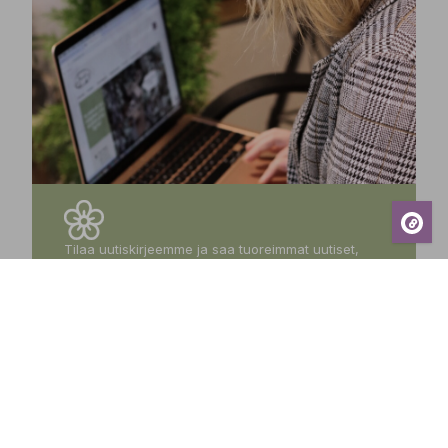
Tilaa uutiskirjeemme ja saa tuoreimmat uutiset,
eksklusiiviset tarjoukset, inspiroivat vinkit sekä
tiedot tulevista tapahtumista suoraan sähköpostiisi!
Tilaa