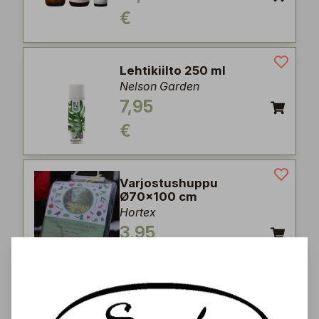
€
Lehtikiilto 250 ml
Nelson Garden
7,95
€
Varjostushuppu
Ø70x100 cm
Hortex
3,95
€
Merileväuute 300 ml