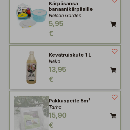
Kärpäsansa
banaanikärpäsille
Nelson Garden
5,95
€
Kevätruiskute 1 L
Neko
13,95
€
Pakkaspeite 5m²
Tarha
15,90
€