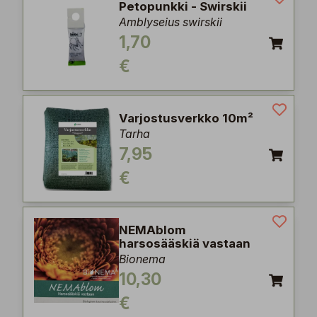
Petopunkki - Swirskii
Amblyseius swirskii
1,70
€
Varjostusverkko 10m²
Tarha
7,95
€
NEMAblom
harsosääskiä vastaan
Bionema
10,30
€