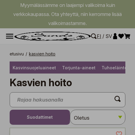
Myymälässämme on laajempi valikoima kuin
verkkokaupassa. Ota yhteyttä, niin kerromme lisää
valikoimastamme.
FI
/
SV
etusivu
/
kasvien hoito
Kasvinsuojeluaineet
Torjunta-aineet
Tuhoeläintorju
Kasvien hoito
Suodattimet