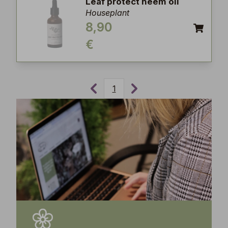
Leaf protect neem oil
Houseplant
8,90
€
1