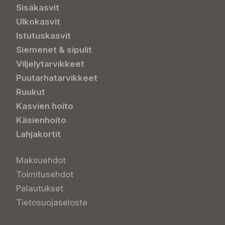
Sisäkasvit
Ulkokasvit
Istutuskasvit
Siemenet & sipulit
Viljelytarvikkeet
Puutarhatarvikkeet
Ruukut
Kasvien hoito
Käsienhoito
Lahjakortit
Maksuehdot
Toimitusehdot
Palautukset
Tietosuojaseloste