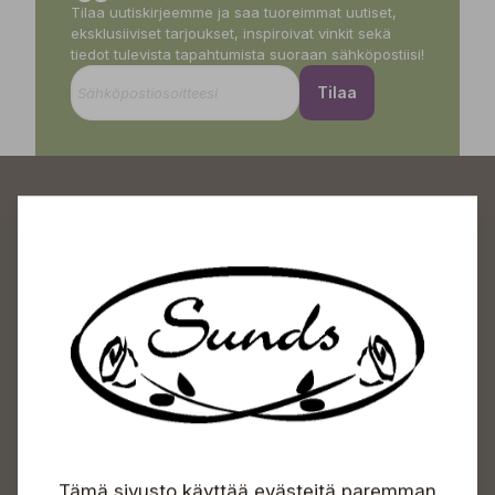
Tilaa uutiskirjeemme ja saa tuoreimmat uutiset,
eksklusiiviset tarjoukset, inspiroivat vinkit sekä
tiedot tulevista tapahtumista suoraan sähköpostiisi!
Tilaa
Sundin Puutarhakeskus
Avoinna
Arkisin 09-18
Lauantaisin 09-16
Sunnuntaisin Itsepalvelu
Tämä sivusto käyttää evästeitä paremman
Info & vaihde