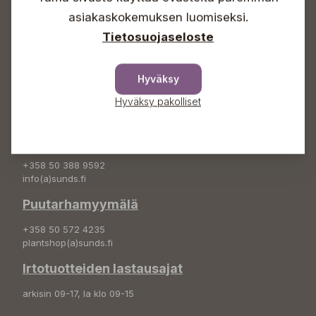
asiakaskokemuksen luomiseksi.
+358 50 388 9592
Tietosuojaseloste
info(a)sunds.fi
Osoite
Hyväksy
Sundin Puutarha Oy
Kytömäentie 66
Hyväksy pakolliset
68660 Pietarsaari
Kukkatilaukset
+358 50 388 9592
info(a)sunds.fi
Puutarhamyymälä
+358 50 572 4235
plantshop(a)sunds.fi
Irtotuotteiden lastausajat
arkisin 09-17, la klo 09-15