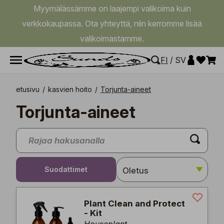
Myymälässämme on laajempi valikoima kuin
verkkokaupassa. Ota yhteyttä, niin kerromme lisää
valikoimastamme.
FI
/
SV
etusivu
/
kasvien hoito
/
Torjunta-aineet
Torjunta-aineet
Suodattimet
Plant Clean and Protect
- Kit