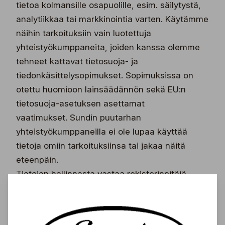
tietoa kolmansille osapuolille, esim. säilytystä,
analytiikkaa tai markkinointia varten. Käytämme
näihin tarkoituksiin vain luotettuja
yhteistyökumppaneita, joiden kanssa olemme
tehneet kattavat tietosuoja- ja
tiedonkäsittelysopimukset. Sopimuksissa on
otettu huomioon lainsäädännön sekä EU:n
tietosuoja-asetuksen asettamat
vaatimukset. Sundin puutarhan
yhteistyökumppaneilla ei ole lupaa käyttää
tietoja omiin tarkoituksiinsa tai jakaa näitä
eteenpäin.
Tietojen hallinnasta vastaa rekisterinpitäjä,
eli Sundin Puutarha Oy. Meillä on käytössä
erilaisia suojatoimia tietojen turvallisuuden
varmistamiseksi, aina kulunvalvonnasta ja