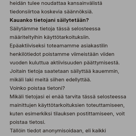
heidän tulee noudattaa kansainvälistä
tiedonsiirtoa koskevia säännöksiä.
Kauanko tietojani säilytetään?
Säilytämme tietoja tässä selosteessa
määriteltyihin käyttötarkoituksiin.
Epäaktiiviseksi toteamamme asiakastilin
henkilötiedot poistamme viimeistään viiden
vuoden kuluttua aktiivisuuden päättymisestä.
Joitain tietoja saatetaan säilyttää kauemmin,
mikäli laki meitä siihen edellyttää.
Voinko poistaa tietoni?
Mikäli tietojasi ei enää tarvita tässä selosteessa
mainittujen käyttötarkoituksien toteuttamiseen,
kuten esimerkiksi tilauksen postittamiseen, voit
poistaa tietosi.
Tällöin tiedot anonymisoidaan, eli kaikki