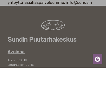
yhteyttä asiakaspalveluumme: info@sunds.fi
Sundin Puutarhakeskus
Avoinna
Arkisin 09-18
Lauantaisin 09-16
Sunnuntaisin Itsepalvelu
Info & vaihde
+358 50 388 9592
info(a)sunds.fi
Osoite