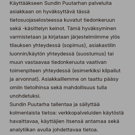
Käyttääkseen Sundin Puutarhan palveluita
asiakkaan on hyväksyttävä tässä
tietosuojaselosteessa kuvatut tiedonkeruun
sekä -käsittelyn keinot. Tämä hyväksyminen
varmistetaan ja kirjataan järjestelmiimme ylös
tilauksen yhteydessä (sopimus), asiakastilin
luonnin/käytön yhteydessä (suostumus) tai
muun vastaavaa tiedonkeruuta vaativan
toimenpiteen yhteydessä (esimerkiksi kilpailut
ja arvonnat). Asiakkaillemme on taattu pääsy
omiin tietoihinsa sekä mahdollisuus tulla
unohdetuksi.
Sundin Puutarha tallentaa ja säilyttää
kolmenlaista tietoa: verkkopalveluiden käytöstä
havaittavaa, käyttäjien itsensä antamaa sekä
analytiikan avulla johdettavaa tietoa.