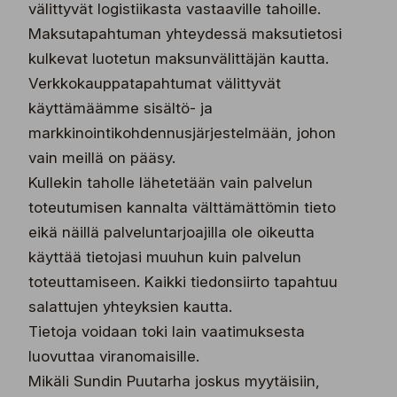
välittyvät logistiikasta vastaaville tahoille.
Maksutapahtuman yhteydessä maksutietosi
kulkevat luotetun maksunvälittäjän kautta.
Verkkokauppatapahtumat välittyvät
käyttämäämme sisältö- ja
markkinointikohdennusjärjestelmään, johon
vain meillä on pääsy.
Kullekin taholle lähetetään vain palvelun
toteutumisen kannalta välttämättömin tieto
eikä näillä palveluntarjoajilla ole oikeutta
käyttää tietojasi muuhun kuin palvelun
toteuttamiseen. Kaikki tiedonsiirto tapahtuu
salattujen yhteyksien kautta.
Tietoja voidaan toki lain vaatimuksesta
luovuttaa viranomaisille.
Mikäli Sundin Puutarha joskus myytäisiin,