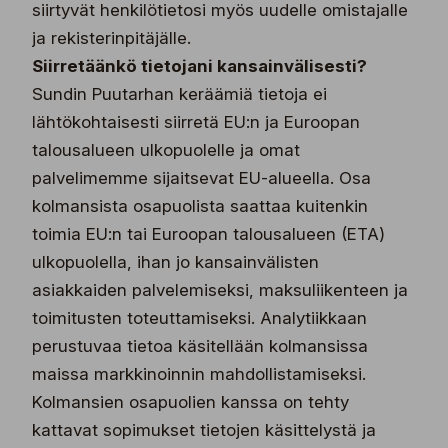
siirtyvät henkilötietosi myös uudelle omistajalle
ja rekisterinpitäjälle.
Siirretäänkö tietojani kansainvälisesti?
Sundin Puutarhan keräämiä tietoja ei
lähtökohtaisesti siirretä EU:n ja Euroopan
talousalueen ulkopuolelle ja omat
palvelimemme sijaitsevat EU-alueella. Osa
kolmansista osapuolista saattaa kuitenkin
toimia EU:n tai Euroopan talousalueen (ETA)
ulkopuolella, ihan jo kansainvälisten
asiakkaiden palvelemiseksi, maksuliikenteen ja
toimitusten toteuttamiseksi. Analytiikkaan
perustuvaa tietoa käsitellään kolmansissa
maissa markkinoinnin mahdollistamiseksi.
Kolmansien osapuolien kanssa on tehty
kattavat sopimukset tietojen käsittelystä ja