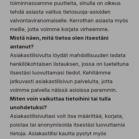
toiminnassamme puutteita, sinulla on oikeus
tehdä asiasta valitus tietosuoja-asioiden
valvontaviranomaiselle. Kerrothan asiasta myös
meille, jotta voimme korjata virheemme.
Mistä näen, mitä tietoa olen itsestäni
antanut?
Asiakastilisivulta löydät mahdollisuuden ladata
henkilökohtaisen listauksen, jossa on lueteltuna
itsestäsi luovuttamasi tiedot. Kehitämme
jatkuvasti asiakastilisivun palveluita, jotta
voimme palvella näissä asioissa paremmin.
Miten voin vaikuttaa tietoihini tai tulla
unohdetuksi?
Asiakastilisivultasi voit itse määrittää, korjata,
poistaa tai anonymisoida itsestäsi luovuttamia
tietoja. Asiakastilisi kautta pystyt myös