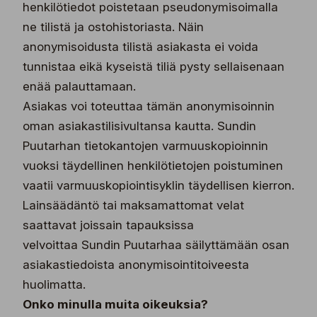
henkilötiedot poistetaan pseudonymisoimalla
ne tilistä ja ostohistoriasta. Näin
anonymisoidusta tilistä asiakasta ei voida
tunnistaa eikä kyseistä tiliä pysty sellaisenaan
enää palauttamaan.
Asiakas voi toteuttaa tämän anonymisoinnin
oman asiakastilisivultansa kautta. Sundin
Puutarhan tietokantojen varmuuskopioinnin
vuoksi täydellinen henkilötietojen poistuminen
vaatii varmuuskopiointisyklin täydellisen kierron.
Lainsäädäntö tai maksamattomat velat
saattavat joissain tapauksissa
velvoittaa Sundin Puutarhaa säilyttämään osan
asiakastiedoista anonymisointitoiveesta
huolimatta.
Onko minulla muita oikeuksia?