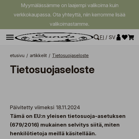
Myymälässämme on laajempi valikoima kuin
verkkokaupassa. Ota yhteyttä, niin kerromme lisää
valikoimastamme.
FI
/
SV
etusivu
/
artikkelit
/
Tietosuojaseloste
Tietosuojaseloste
Päivitetty viimeksi 18.11.2024
Tämä on EU:n yleisen tietosuoja-asetuksen
(679/2016) mukainen selvitys siitä, miten
henkilötietoja meillä käsitellään.