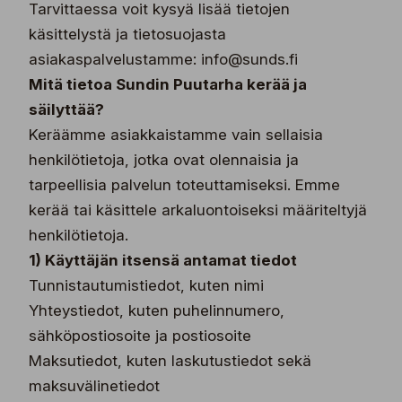
Tarvittaessa voit kysyä lisää tietojen
käsittelystä ja tietosuojasta
asiakaspalvelustamme: info@sunds.fi
Mitä tietoa Sundin Puutarha kerää ja
säilyttää?
Keräämme asiakkaistamme vain sellaisia
henkilötietoja, jotka ovat olennaisia ja
tarpeellisia palvelun toteuttamiseksi. Emme
kerää tai käsittele arkaluontoiseksi määriteltyjä
henkilötietoja.
1) Käyttäjän itsensä antamat tiedot
Tunnistautumistiedot, kuten nimi
Yhteystiedot, kuten puhelinnumero,
sähköpostiosoite ja postiosoite
Maksutiedot, kuten laskutustiedot sekä
maksuvälinetiedot