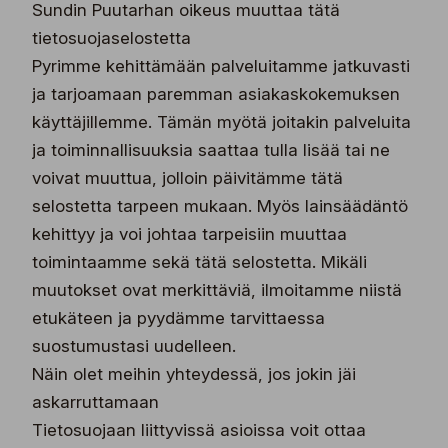
Sundin Puutarhan oikeus muuttaa tätä
tietosuojaselostetta
Pyrimme kehittämään palveluitamme jatkuvasti
ja tarjoamaan paremman asiakaskokemuksen
käyttäjillemme. Tämän myötä joitakin palveluita
ja toiminnallisuuksia saattaa tulla lisää tai ne
voivat muuttua, jolloin päivitämme tätä
selostetta tarpeen mukaan. Myös lainsäädäntö
kehittyy ja voi johtaa tarpeisiin muuttaa
toimintaamme sekä tätä selostetta. Mikäli
muutokset ovat merkittäviä, ilmoitamme niistä
etukäteen ja pyydämme tarvittaessa
suostumustasi uudelleen.
Näin olet meihin yhteydessä, jos jokin jäi
askarruttamaan
Tietosuojaan liittyvissä asioissa voit ottaa