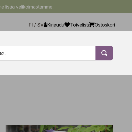
e lisää valikoimastamme.
FI
/
SV
Kirjaudu
Toivelista
Ostoskori