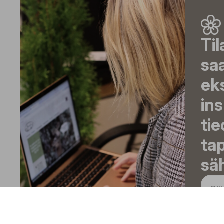
Til
sa
eks
ins
tie
ta
säh
T