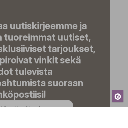
aa uutiskirjeemme ja
a tuoreimmat uutiset,
klusiiviset tarjoukset,
piroivat vinkit sekä
dot tulevista
pahtumista suoraan
köpostiisi!
ilaa