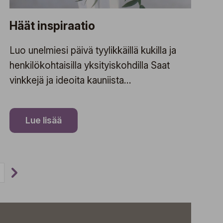
Häät inspiraatio
Luo unelmiesi päivä tyylikkäillä kukilla ja
henkilökohtaisilla yksityiskohdilla Saat
vinkkejä ja ideoita kauniista
kukkakimpuista ja luovista koristeista,
jotka luovat oikean tunnelman suurelle
Lue lisää
päivällenne.