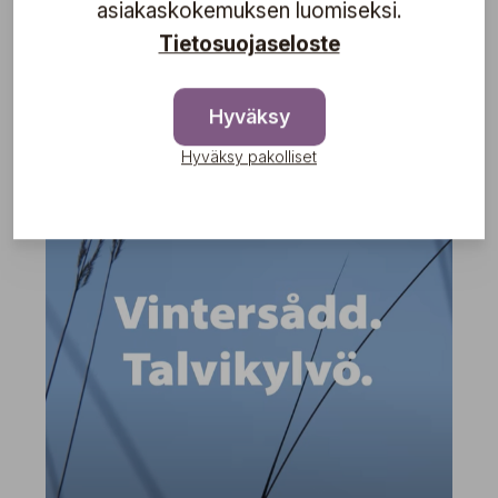
asiakaskokemuksen luomiseksi.
Tietosuojaseloste
Lue lisää
Hyväksy
Hyväksy pakolliset