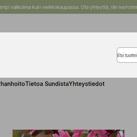
pi valikoima kuin verkkokaupassa. Ota yhteyttä, niin kerromm
rhanhoito
Tietoa Sundista
Yhteystiedot