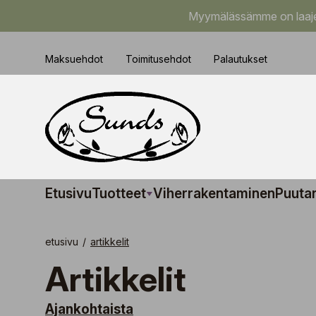
Myymälässämme on laajem
Maksuehdot
Toimitusehdot
Palautukset
Etusivu
Tuotteet
Viherrakentaminen
Puuta
etusivu
/
artikkelit
artikkelit
Ajankohtaista