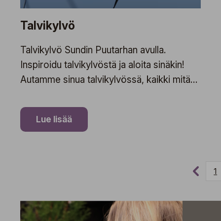
Talvikylvö
Talvikylvö Sundin Puutarhan avulla.
Inspiroidu talvikylvöstä ja aloita sinäkin!
Autamme sinua talvikylvössä, kaikki mitä
tarvitset saman katon alla.
Lue lisää
1