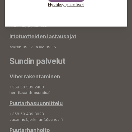
Hyväksy pakolliset
Puutarhamyymälä
+358 50 572 4235
plantshop(a)sunds.fi
Irtotuotteiden lastausajat
arkisin 09-17, la klo 09-15
Sundin palvelut
Viherrakentaminen
+358 50 589 2403
henrik.sund(a)sunds.fi
Puutarhasuunnittelu
+358 50 439 3623
susanne.bjorkman(a)sunds.fi
Puutarhanhoito