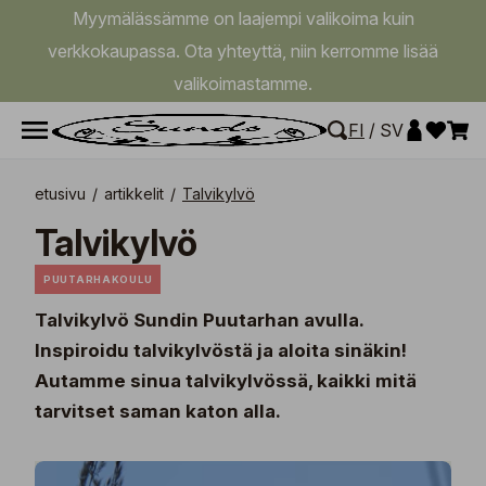
Myymälässämme on laajempi valikoima kuin
verkkokaupassa. Ota yhteyttä, niin kerromme lisää
valikoimastamme.
FI
/
SV
etusivu
/
artikkelit
/
Talvikylvö
Talvikylvö
PUUTARHAKOULU
Talvikylvö Sundin Puutarhan avulla.
Inspiroidu talvikylvöstä ja aloita sinäkin!
Autamme sinua talvikylvössä, kaikki mitä
tarvitset saman katon alla.