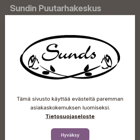
Sundin Puutarhakeskus
Avoinna
Arkisin 09-18
Lauantaisin 09-16
Sunnuntaisin Itsepalvelu
Info & vaihde
+358 50 388 9592
info(a)sunds.fi
Osoite
Tämä sivusto käyttää evästeitä paremman
Sundin Puutarha Oy
Kytömäentie 66
asiakaskokemuksen luomiseksi.
68660 Pietarsaari
Tietosuojaseloste
Kukkatilaukset
+358 50 388 9592
Hyväksy
info(a)sunds.fi