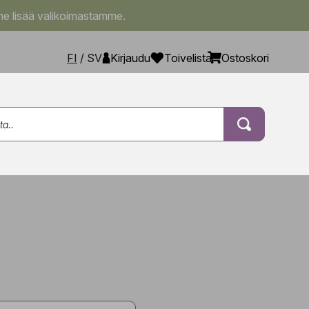
e lisää valikoimastamme.
FI
/
SV
Kirjaudu
Toivelista
Ostoskori