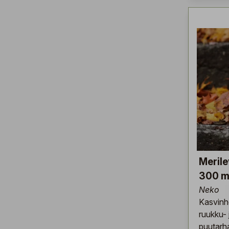
Meril
300 m
Neko
Kasvinh
ruukku- 
puutarha