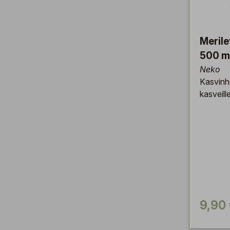
Meril
500 m
Neko
Kasvinho
kasveill
9,90