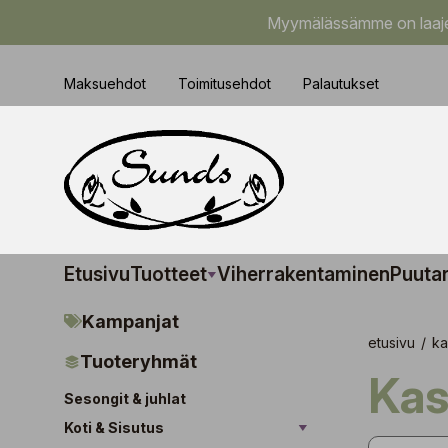
Myymälässämme on laajem
Maksuehdot
Toimitusehdot
Palautukset
Etusivu
Tuotteet
Viherrakentaminen
Puuta
Kampanjat
etusivu
/
ka
Tuoteryhmät
Ka
Sesongit & juhlat
Koti & Sisutus