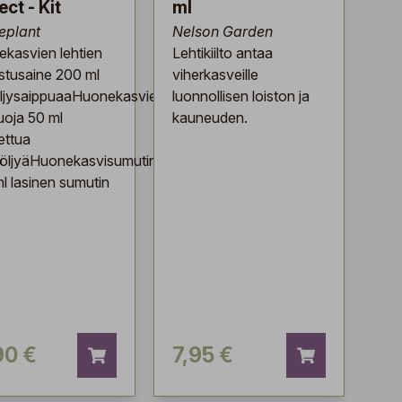
ect - Kit
ml
eplant
Nelson Garden
kasvien lehtien
Lehtikiilto antaa
stusaine 200 ml
viherkasveille
iöljysaippuaaHuonekasvien
luonnollisen loiston ja
suoja 50 ml
kauneuden.
ettua
öljyäHuonekasvisumutin
l lasinen sumutin
90 €
7,95 €