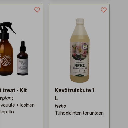
 treat - Kit
Kevätruiskute 1
eplant
L
eväuute + lasinen
Neko
inpullo
Tuhoeläinten torjuntaan