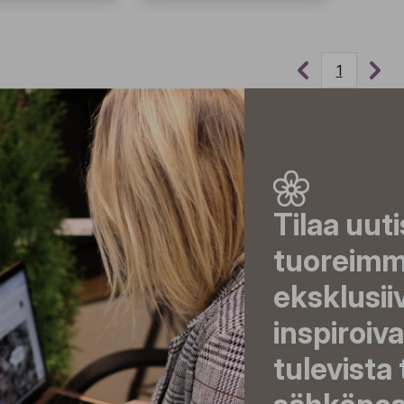
1
Tilaa uut
tuoreimma
eksklusii
inspiroiva
tulevista