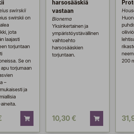
ii
harsosääskiä
Prot
ius swirskii
vastaan
Hous
us swirskii on
Huone
Bionema
aalea
puhdi
Yksinkertainen ja
ki, jota
oliiv
ympäristöystävällinen
n laajasti
lehti
vaihtoehto
een torjuntaan
rikast
harsosääskien
ti
neem
torjuntaan.
oneissa. Se on
200 m
 apu torjumaan
asvien
ia –
mukaisesti ja
miallisia
-aineita.
€
10,30 €
31,