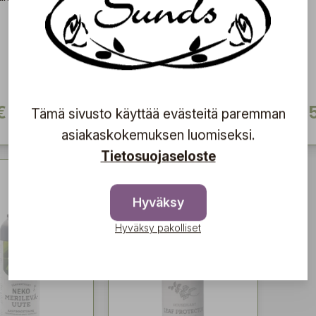
ne voivat hengittää
kunnolla.Ekstra-
neitsytoliiviöljy, tislattu
vesi, kaliumhydroksidi ja
säilöntäaine.
€
15,90 €
19,
Tämä sivusto käyttää evästeitä paremman
asiakaskokemuksen luomiseksi.
Tietosuojaseloste
Hyväksy
Hyväksy pakolliset