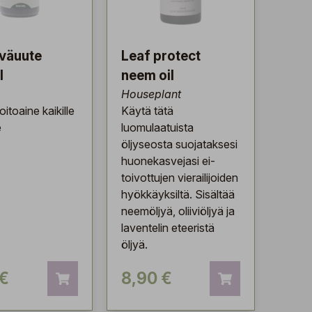
eväuute
Leaf protect
l
neem oil
Houseplant
itoaine kaikille
Käytä tätä
e
luomulaatuista
öljyseosta suojataksesi
huonekasvejasi ei-
toivottujen vierailijoiden
hyökkäyksiltä. Sisältää
neemöljyä, oliiviöljyä ja
laventelin eteeristä
öljyä.
 €
8,90 €