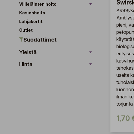
Swirsk
Villieläinten hoito
Amblyse
Käsienhoito
Amblysei
Lahjakortit
pieni, v
Outlet
petopunk
käytetää
Suodattimet
biologis
Yleistä
erityises
kasvihu
Hinta
tehokas
useita k
tuholais
luonnon
ilman ke
torjunta
1,70 