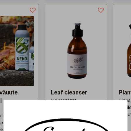
eväuute
Leaf cleanser
Plant
l
Houseplant
Hous
Käytä tätä
Meril
luomusaippuaa
sumut
oitoaine
huonekasvien
ja
puhdistamiseen, jotta
kasveille