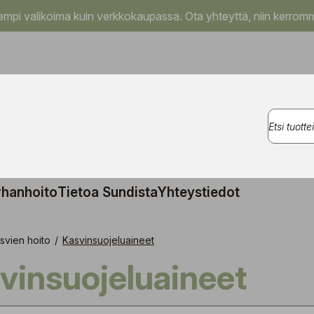
pi valikoima kuin verkkokaupassa. Ota yhteyttä, niin kerromm
rhanhoito
Tietoa Sundista
Yhteystiedot
svien hoito
/
Kasvinsuojeluaineet
svinsuojeluaineet