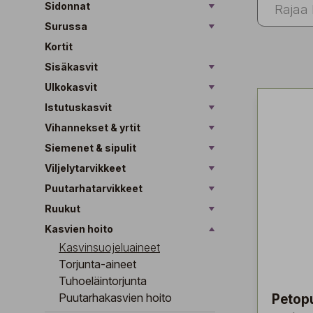
Sidonnat
Surussa
Kortit
Sisäkasvit
Ulkokasvit
Istutuskasvit
Vihannekset & yrtit
Siemenet & sipulit
Viljelytarvikkeet
Puutarhatarvikkeet
Ruukut
Kasvien hoito
Kasvinsuojeluaineet
Torjunta-aineet
Tuhoeläintorjunta
Puutarhakasvien hoito
Petopu