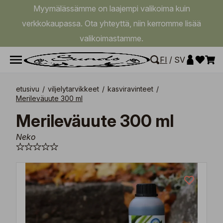
Myymälässämme on laajempi valikoima kuin
verkkokaupassa. Ota yhteyttä, niin kerromme lisää
valikoimastamme.
FI
/
SV
etusivu
/
viljelytarvikkeet
/
kasviravinteet
/
Merileväuute 300 ml
Merileväuute 300 ml
Neko