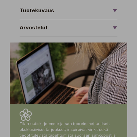
Tuotekuvaus
Arvostelut
Tilaa uutiskirjeemme ja saa tuoreimmat uutiset,
eksklusiiviset tarjoukset, inspiroivat vinkit sekä
tiedot tulevista tapahtumista suoraan sähköpostiisi!