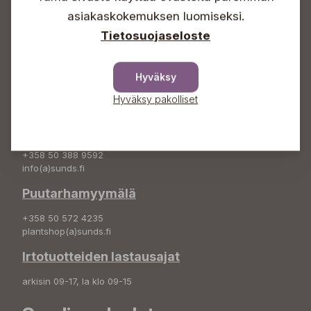
asiakaskokemuksen luomiseksi.
+358 50 388 9592
info(a)sunds.fi
Tietosuojaseloste
Osoite
Hyväksy
Sundin Puutarha Oy
Kytömäentie 66
Hyväksy pakolliset
68660 Pietarsaari
Kukkatilaukset
+358 50 388 9592
info(a)sunds.fi
Puutarhamyymälä
+358 50 572 4235
plantshop(a)sunds.fi
Irtotuotteiden lastausajat
arkisin 09-17, la klo 09-15