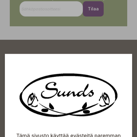
Tilaa
Sundin Puutarhakeskus
Avoinna
Arkisin 09-18
Lauantaisin 09-16
Sunnuntaisin Itsepalvelu
Info & vaihde
Tämä sivusto käyttää evästeitä paremman