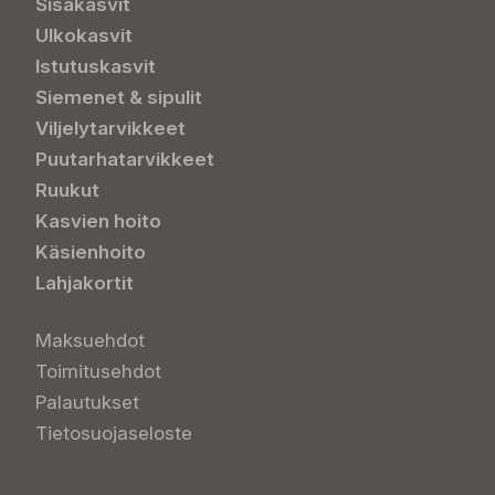
Sisäkasvit
Ulkokasvit
Istutuskasvit
Siemenet & sipulit
Viljelytarvikkeet
Puutarhatarvikkeet
Ruukut
Kasvien hoito
Käsienhoito
Lahjakortit
Maksuehdot
Toimitusehdot
Palautukset
Tietosuojaseloste