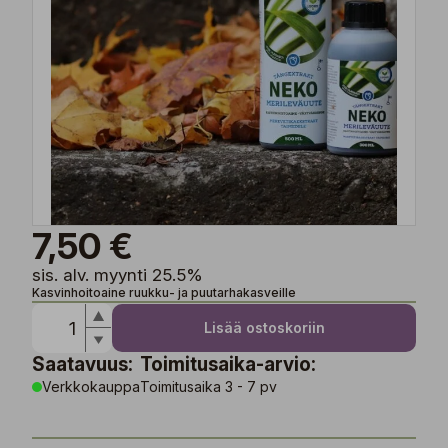
7,50 €
sis. alv. myynti 25.5%
Kasvinhoitoaine ruukku- ja puutarhakasveille
Lisää ostoskoriin
Saatavuus:
Toimitusaika-arvio:
Verkkokauppa
Toimitusaika 3 - 7 pv