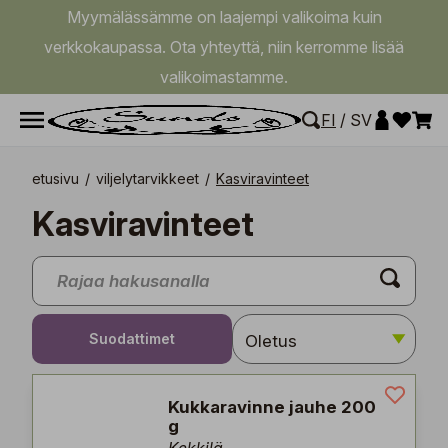
Myymälässämme on laajempi valikoima kuin
verkkokaupassa. Ota yhteyttä, niin kerromme lisää
valikoimastamme.
FI
/
SV
etusivu
/
viljelytarvikkeet
/
Kasviravinteet
Kasviravinteet
Suodattimet
Kukkaravinne jauhe 200
g