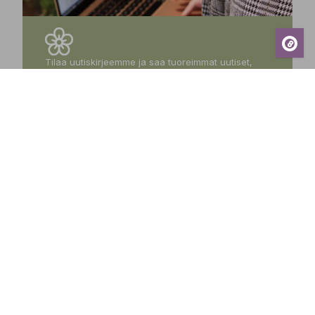
Tilaa uutiskirjeemme ja saa tuoreimmat uutiset,
eksklusiiviset tarjoukset, inspiroivat vinkit sekä
tiedot tulevista tapahtumista suoraan sähköpostiisi!
Tilaa
Sundin Puutarhakeskus
Avoinna