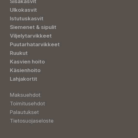
Sisäkasvit
Ulkokasvit
Istutuskasvit
Siemenet & sipulit
Viljelytarvikkeet
Puutarhatarvikkeet
Ruukut
Kasvien hoito
Käsienhoito
Lahjakortit
Maksuehdot
Toimitusehdot
Palautukset
Tietosuojaseloste