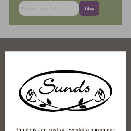
Tilaa
Sundin Puutarhakeskus
Avoinna
Arkisin 09-18
Lauantaisin 09-16
Sunnuntaisin Itsepalvelu
Info & vaihde
Tämä sivusto käyttää evästeitä paremman