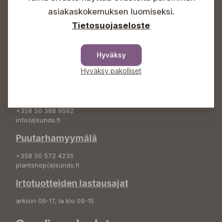
asiakaskokemuksen luomiseksi.
+358 50 388 9592
info(a)sunds.fi
Tietosuojaseloste
Osoite
Hyväksy
Sundin Puutarha Oy
Kytömäentie 66
Hyväksy pakolliset
68660 Pietarsaari
Kukkatilaukset
+358 50 388 9592
info(a)sunds.fi
Puutarhamyymälä
+358 50 572 4235
plantshop(a)sunds.fi
Irtotuotteiden lastausajat
arkisin 09-17, la klo 09-15