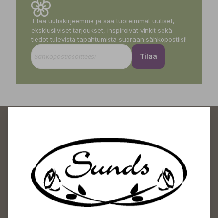
Tilaa uutiskirjeemme ja saa tuoreimmat uutiset,
eksklusiiviset tarjoukset, inspiroivat vinkit sekä
tiedot tulevista tapahtumista suoraan sähköpostiisi!
Tilaa
Sundin Puutarhakeskus
Avoinna
Arkisin 09-18