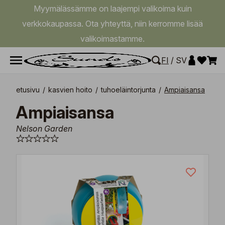
Myymälässämme on laajempi valikoima kuin
verkkokaupassa. Ota yhteyttä, niin kerromme lisää
valikoimastamme.
FI
/
SV
etusivu
/
kasvien hoito
/
tuhoeläintorjunta
/
Ampiaisansa
Ampiaisansa
Nelson Garden