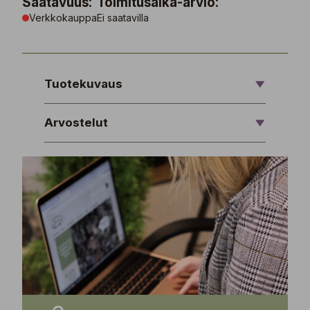
Saatavuus:
Toimitusaika-arvio:
Verkkokauppa
Ei saatavilla
Tuotekuvaus
Arvostelut