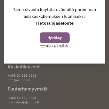
Lauantaisin 09-16
Tämä sivusto käyttää evästeitä paremman
Sunnuntaisin Itsepalvelu
asiakaskokemuksen luomiseksi.
Info & vaihde
Tietosuojaseloste
+358 50 388 9592
info(a)sunds.fi
Hyväksy
Osoite
Hyväksy pakolliset
Sundin Puutarha Oy
Kytömäentie 66
68660 Pietarsaari
Kukkatilaukset
+358 50 388 9592
info(a)sunds.fi
Puutarhamyymälä
+358 50 572 4235
plantshop(a)sunds.fi