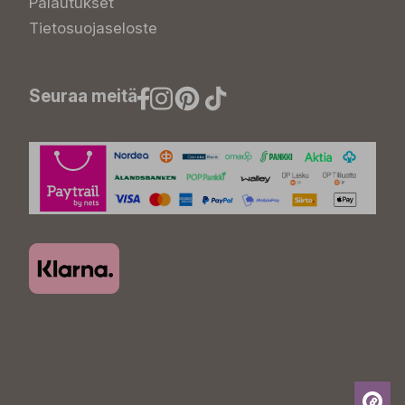
Palautukset
Tietosuojaseloste
Seuraa meitä