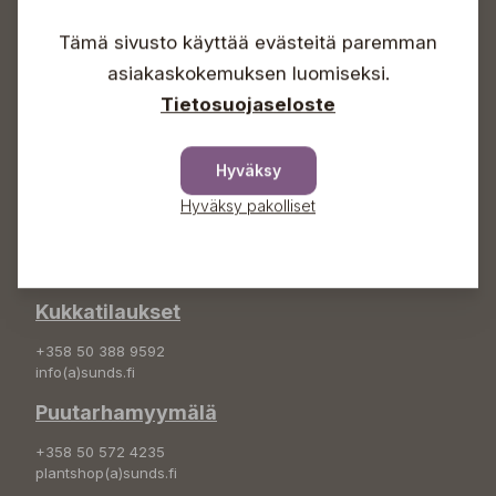
Arkisin 09-18
Lauantaisin 09-16
Tämä sivusto käyttää evästeitä paremman
Sunnuntaisin Itsepalvelu
asiakaskokemuksen luomiseksi.
Info & vaihde
Tietosuojaseloste
+358 50 388 9592
info(a)sunds.fi
Hyväksy
Osoite
Hyväksy pakolliset
Sundin Puutarha Oy
Kytömäentie 66
68660 Pietarsaari
Kukkatilaukset
+358 50 388 9592
info(a)sunds.fi
Puutarhamyymälä
+358 50 572 4235
plantshop(a)sunds.fi