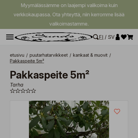
Myymälässämme on laajempi valikoima kuin
verkkokaupassa. Ota yhteyttä, niin kerromme lisää
valikoimastamme.
FI
/
SV
etusivu
/
puutarhatarvikkeet
/
kankaat & muovit
/
Pakkaspeite 5m²
Pakkaspeite 5m²
Tarha