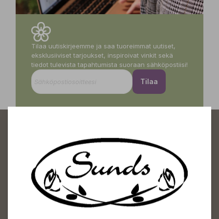
Tilaa uutiskirjeemme ja saa tuoreimmat uutiset,
eksklusiiviset tarjoukset, inspiroivat vinkit sekä
tiedot tulevista tapahtumista suoraan sähköpostiisi!
Tilaa
Sundin Puutarhakeskus
Avoinna