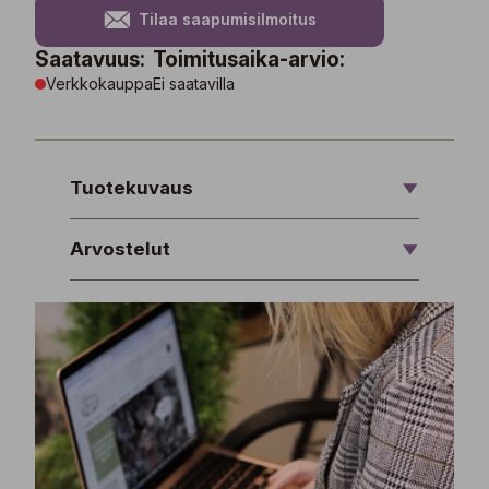
Tilaa saapumisilmoitus
Saatavuus:
Toimitusaika-arvio:
Verkkokauppa
Ei saatavilla
Tuotekuvaus
Arvostelut