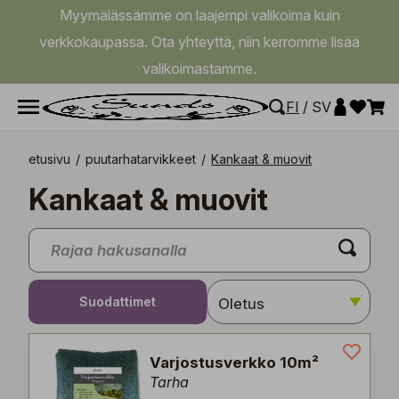
Myymälässämme on laajempi valikoima kuin
verkkokaupassa. Ota yhteyttä, niin kerromme lisää
valikoimastamme.
FI
/
SV
etusivu
/
puutarhatarvikkeet
/
Kankaat & muovit
Kankaat & muovit
Suodattimet
Varjostusverkko 10m²
Tarha