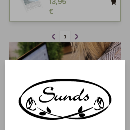
13,95
€
1
Tilaa uutiskirjeemme ja saa tuoreimmat uutiset,
eksklusiiviset tarjoukset, inspiroivat vinkit sekä