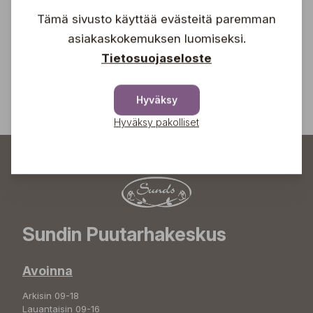
tiedot tulevista tapahtumista suoraan sähköpostiisi!
Tämä sivusto käyttää evästeitä paremman
Tilaa
asiakaskokemuksen luomiseksi.
Tietosuojaseloste
Hyväksy
Hyväksy pakolliset
Sundin Puutarhakeskus
Avoinna
Arkisin 09-18
Lauantaisin 09-16