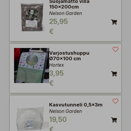
Suojamatto villa
150x200cm
Nelson Garden
25,95
€
Varjostushuppu
Ø70x100 cm
Hortex
3,95
€
Kasvutunneli 0,5x3m
Nelson Garden
19,50
€