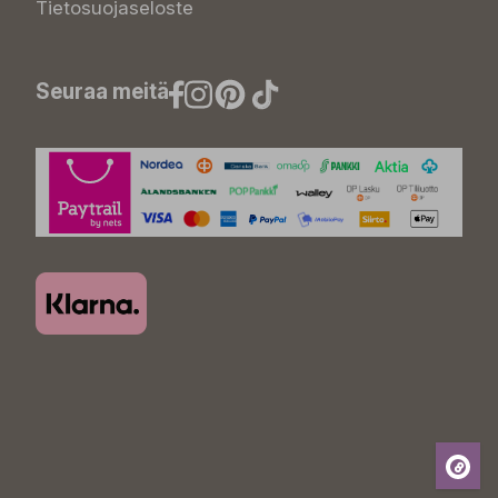
Tietosuojaseloste
Seuraa meitä