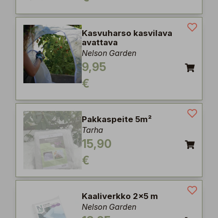
Kasvuharso kasvilava
avattava
Nelson Garden
9,95
€
Pakkaspeite 5m²
Tarha
15,90
€
Kaaliverkko 2x5 m
Nelson Garden