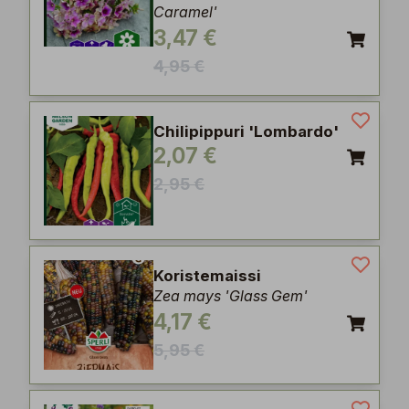
Caramel'
3,47 €
4,95 €
Chilipippuri 'Lombardo'
2,07 €
2,95 €
Koristemaissi
Zea mays 'Glass Gem'
4,17 €
5,95 €