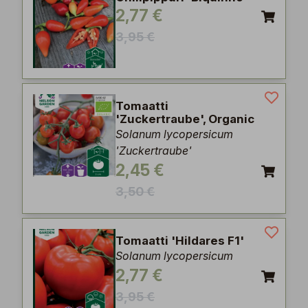
2,77 €
3,95 €
Tomaatti
'Zuckertraube', Organic
Solanum lycopersicum
'Zuckertraube'
2,45 €
3,50 €
Tomaatti 'Hildares F1'
Solanum lycopersicum
2,77 €
3,95 €