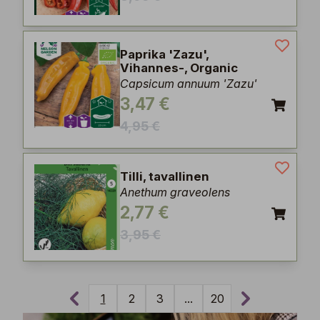
Paprika 'Zazu',
Vihannes-, Organic
Capsicum annuum 'Zazu'
3,47 €
4,95 €
Tilli, tavallinen
Anethum graveolens
2,77 €
3,95 €
1
2
3
...
20