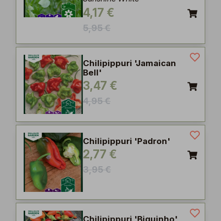
4,17 €
5,95 €
Chilipippuri 'Jamaican
Bell'
3,47 €
4,95 €
Chilipippuri 'Padron'
2,77 €
3,95 €
Chilipippuri 'Biquinho'