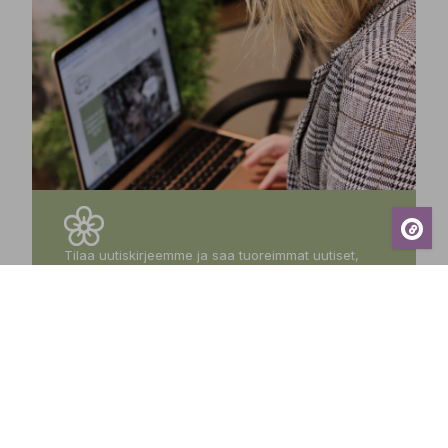
Tilaa uutiskirjeemme ja saa tuoreimmat uutiset,
eksklusiiviset tarjoukset, inspiroivat vinkit sekä
tiedot tulevista tapahtumista suoraan sähköpostiisi!
Tilaa