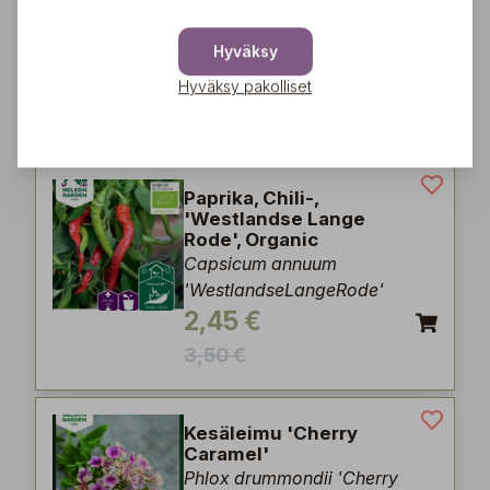
Sunking'
Helianthus annuum 'Double
Hyväksy
Sunking'
4,17 €
Hyväksy pakolliset
5,95 €
Paprika, Chili-,
'Westlandse Lange
Rode', Organic
Capsicum annuum
'WestlandseLangeRode'
2,45 €
3,50 €
Kesäleimu 'Cherry
Caramel'
Phlox drummondii 'Cherry