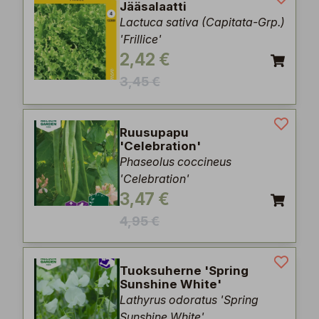
Jääsalaatti
Lactuca sativa (Capitata-Grp.)
'Frillice'
2,42 €
3,45 €
Ruusupapu
'Celebration'
Phaseolus coccineus
'Celebration'
3,47 €
4,95 €
Tuoksuherne 'Spring
Sunshine White'
Lathyrus odoratus 'Spring
Sunshine White'