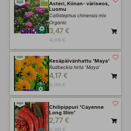
Asteri, Kiinan- väriseos,
Luomu
Callistephus chinensis mix
Organic
3,47 €
4,95 €
Kesäpäivänhattu 'Maya'
Rudbeckia hirta 'Maya'
4,17 €
5,95 €
Chilipippuri 'Cayenne
Long Slim'
2,77 €
3,95 €