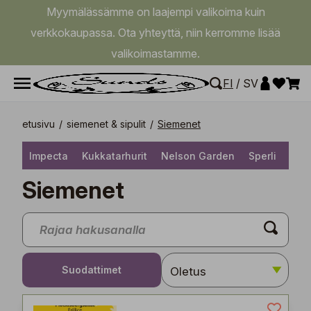
Myymälässämme on laajempi valikoima kuin
verkkokaupassa. Ota yhteyttä, niin kerromme lisää
valikoimastamme.
FI
/
SV
etusivu
/
siemenet & sipulit
/
Siemenet
Impecta
Kukkatarhurit
Nelson Garden
Sperli
Buz
Siemenet
Suodattimet