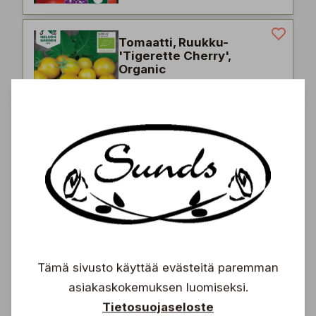
Tomaatti, Ruukku-
'Tigerette Cherry',
Organic
Solanum lycopersicum
'Tigerette Cherry'
3,47 €
4,95 €
Tomaatti 'Nagina F1'
Solanum lycopersicum
4,87 €
6,95 €
Tämä sivusto käyttää evästeitä paremman
asiakaskokemuksen luomiseksi.
Auringonkukka 'Double
Tietosuojaseloste