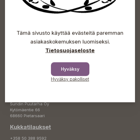
Sundin Puutarhakeskus
Avoinna
Tämä sivusto käyttää evästeitä paremman
asiakaskokemuksen luomiseksi.
Arkisin 09-18
Lauantaisin 09-16
Tietosuojaseloste
Sunnuntaisin Itsepalvelu
Info & vaihde
Hyväksy
+358 50 388 9592
Hyväksy pakolliset
info(a)sunds.fi
Osoite
Sundin Puutarha Oy
Kytömäentie 66
68660 Pietarsaari
Kukkatilaukset
+358 50 388 9592