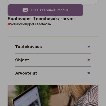
Tilaa saapumisilmoitus
Saatavuus:
Toimitusaika-arvio:
Verkkokauppa
Ei saatavilla
Tuotekuvaus
Ohjeet
Arvostelut