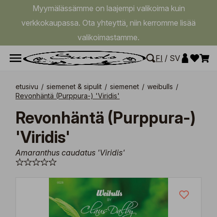
Myymälässämme on laajempi valikoima kuin
verkkokaupassa. Ota yhteyttä, niin kerromme lisää
valikoimastamme.
FI
/
SV
etusivu
/
siemenet & sipulit
/
siemenet
/
weibulls
/
Revonhäntä (Purppura-) 'Viridis'
Revonhäntä (Purppura-)
'Viridis'
Amaranthus caudatus 'Viridis'