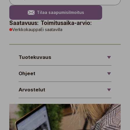
Tilaa saapumisilmoitus
Saatavuus:
Toimitusaika-arvio:
Verkkokauppa
Ei saatavilla
Tuotekuvaus
Ohjeet
Arvostelut