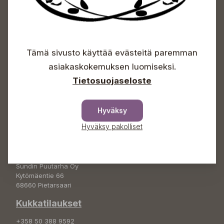
Sundin Puutarhakeskus
Avoinna
Tämä sivusto käyttää evästeitä paremman
asiakaskokemuksen luomiseksi.
Arkisin 09-18
Lauantaisin 09-16
Tietosuojaseloste
Sunnuntaisin Itsepalvelu
Info & vaihde
Hyväksy
+358 50 388 9592
Hyväksy pakolliset
info(a)sunds.fi
Osoite
Sundin Puutarha Oy
Kytömäentie 66
68660 Pietarsaari
Kukkatilaukset
+358 50 388 9592