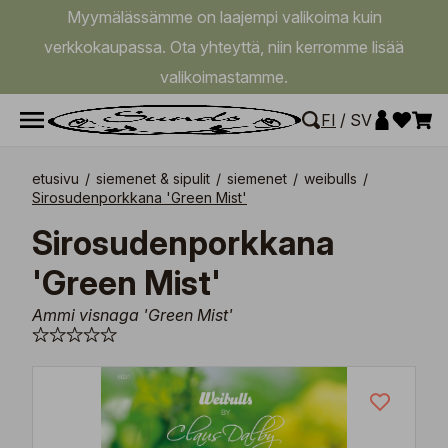
Myymälässämme on laajempi valikoima kuin
verkkokaupassa. Ota yhteyttä, niin kerromme lisää
valikoimastamme.
FI
/
SV
etusivu
/
siemenet & sipulit
/
siemenet
/
weibulls
/
Sirosudenporkkana 'Green Mist'
Sirosudenporkkana
'Green Mist'
Ammi visnaga 'Green Mist'