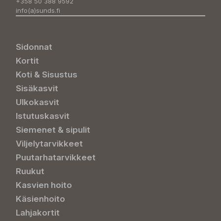
+358 50 388 9592
info(a)sunds.fi
Sidonnat
Kortit
Koti & Sisustus
Sisäkasvit
Ulkokasvit
Istutuskasvit
Siemenet & sipulit
Viljelytarvikkeet
Puutarhatarvikkeet
Ruukut
Kasvien hoito
Käsienhoito
Lahjakortit