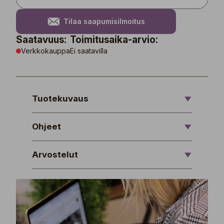
Tilaa saapumisilmoitus
Saatavuus:
Toimitusaika-arvio:
Verkkokauppa
Ei saatavilla
Tuotekuvaus
Ohjeet
Arvostelut