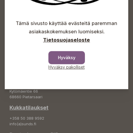
Avoinna
Tämä sivusto käyttää evästeitä paremman
Arkisin 09-18
asiakaskokemuksen luomiseksi.
Lauantaisin 09-16
Sunnuntaisin Itsepalvelu
Tietosuojaseloste
Info & vaihde
Hyväksy
+358 50 388 9592
info(a)sunds.fi
Hyväksy pakolliset
Osoite
Sundin Puutarha Oy
Kytömäentie 66
68660 Pietarsaari
Kukkatilaukset
+358 50 388 9592
info(a)sunds.fi