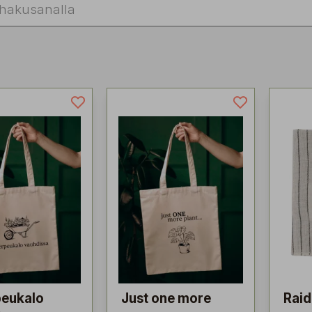
peukalo
Just one more
Raid