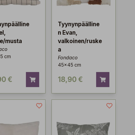
ynpäälline
Tyynynpäälline
el,
n Evan,
ge/musta
valkoinen/ruske
aco
a
5 cm
Fondaco
45x45 cm
90 €
18,90 €