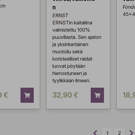
cm
n
Fond
45x4
ERNST
ERNSTin kaitaliina
valmistettu 100%
puuvillasta. Sen ajaton
ja yksinkertainen
muotoilu sekä
koristeelliset raidat
luovat pöytään
hienostuneen ja
tyylikkään ilmeen.
0 €
32,90 €
18,
1
2