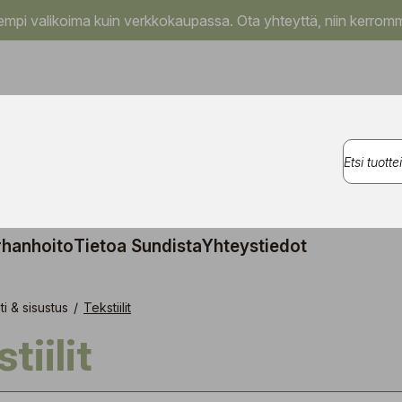
pi valikoima kuin verkkokaupassa. Ota yhteyttä, niin kerromm
rhanhoito
Tietoa Sundista
Yhteystiedot
ti & sisustus
/
Tekstiilit
stiilit