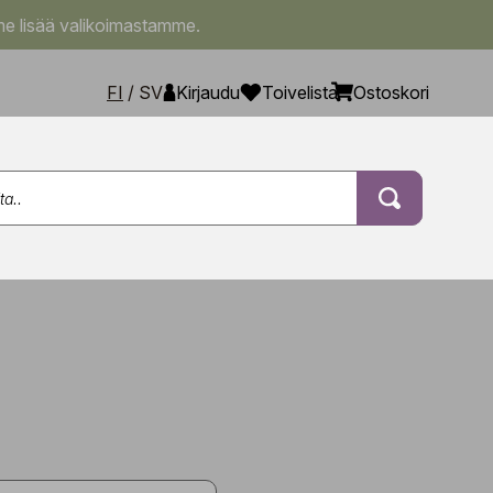
e lisää valikoimastamme.
FI
/
SV
Kirjaudu
Toivelista
Ostoskori