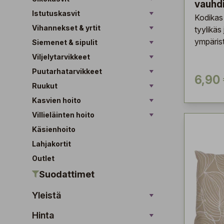
vauhd
Istutuskasvit
Kodikas 
Vihannekset & yrtit
tyylikäs
ympärist
Siemenet & sipulit
Viljelytarvikkeet
Puutarhatarvikkeet
6,90
Ruukut
Kasvien hoito
Villieläinten hoito
Käsienhoito
Lahjakortit
Outlet
Suodattimet
Yleistä
Hinta