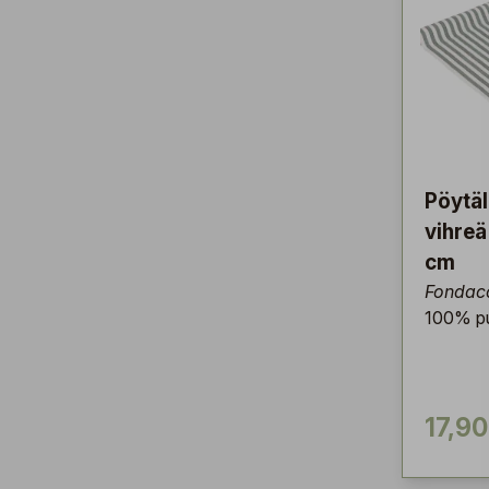
Pöytäl
vihre
cm
Fondac
100% pu
17,90