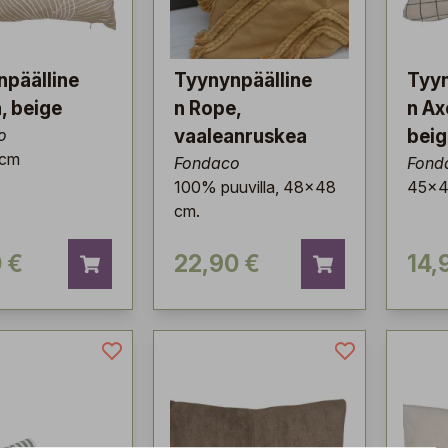
npäälline
Tyynynpäälline
Tyyn
a, beige
n Rope,
n Ax
o
vaaleanruskea
bei
 cm
Fondaco
Fond
100% puuvilla, 48x48
45x4
cm.
 €
22,90 €
14,