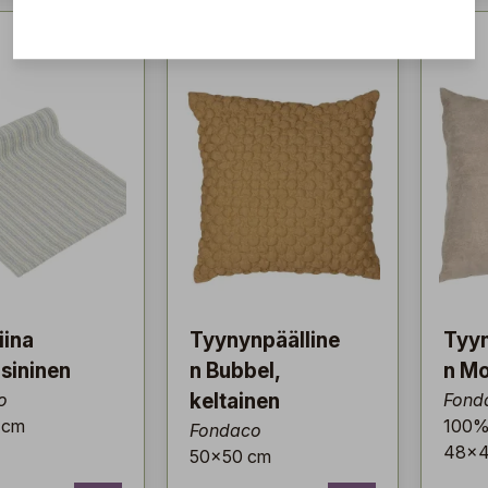
iina
Tyynynpäälline
Tyyn
 sininen
n Bubbel,
n Mo
o
keltainen
Fond
 cm
100% 
Fondaco
48x4
50x50 cm