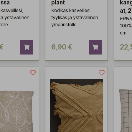
issa
plant
kang
kasveillesi,
Kodikas kasveillesi,
at, 2
 ja ystävällinen
tyylikäs ja ystävällinen
ERN
ölle.
ympäristölle
100%
cm
 €
6,90 €
22,