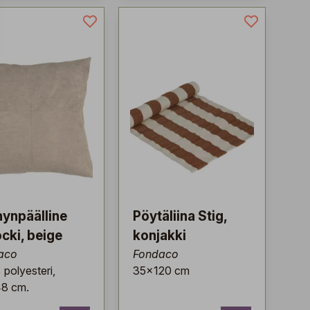
ynpäälline
Pöytäliina Stig,
cki, beige
konjakki
aco
Fondaco
polyesteri,
35x120 cm
8 cm.