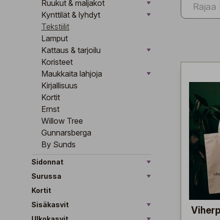
Ruukut & maljakot
Kynttilät & lyhdyt
Tekstiilit
Lamput
Kattaus & tarjoilu
Koristeet
Maukkaita lahjoja
Kirjallisuus
Kortit
Ernst
Willow Tree
Gunnarsberga
By Sunds
Sidonnat
Surussa
Kortit
Sisäkasvit
Viher
Ulkokasvit