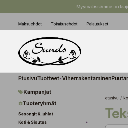
Myymälässämme on laajem
Maksuehdot
Toimitusehdot
Palautukset
Etusivu
Tuotteet
Viherrakentaminen
Puuta
Kampanjat
etusivu
/
ko
Tuoteryhmät
Tek
Sesongit & juhlat
Koti & Sisutus