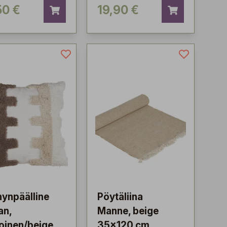
50 €
19,90 €
ynpäälline
Pöytäliina
an,
Manne, beige
oinen/beige
35x120 cm