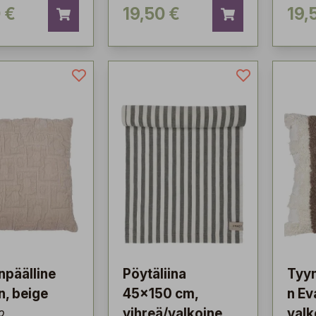
 €
19,50 €
19,
npäälline
Pöytäliina
Tyyn
in, beige
45x150 cm,
n Ev
o
vihreä/valkoine
valk