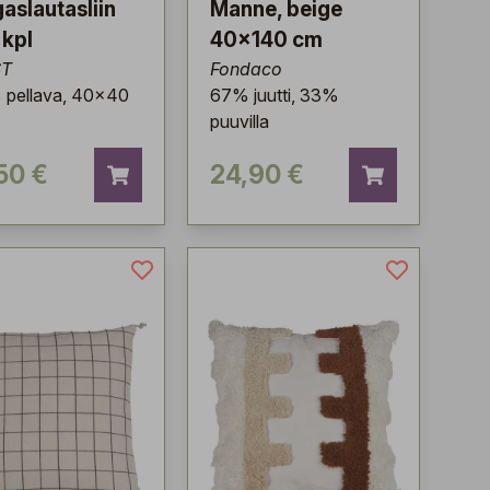
aslautasliin
Manne, beige
 kpl
40x140 cm
ST
Fondaco
 pellava, 40x40
67% juutti, 33%
puuvilla
50 €
24,90 €