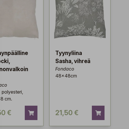
ynpäälline
Tyynyliina
cki,
Sasha, vihreä
nonvalkoin
Fondaco
48x48cm
aco
polyesteri,
8 cm.
50 €
21,50 €