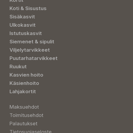
Kortit
Koti & Sisustus
Sisäkasvit
Ulkokasvit
Istutuskasvit
Siemenet & sipulit
Viljelytarvikkeet
Puutarhatarvikkeet
Ruukut
Kasvien hoito
Käsienhoito
Lahjakortit
Maksuehdot
Toimitusehdot
Palautukset
Tietosuojaseloste