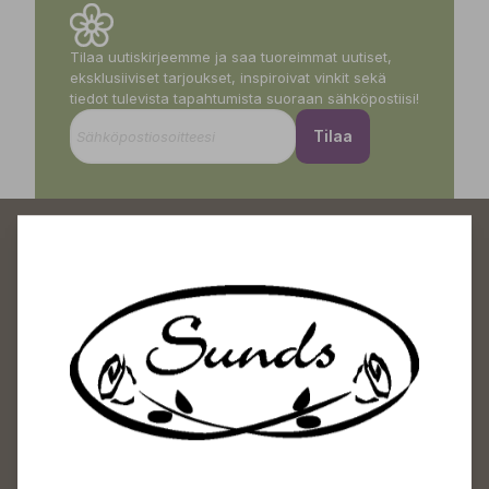
Tilaa uutiskirjeemme ja saa tuoreimmat uutiset,
eksklusiiviset tarjoukset, inspiroivat vinkit sekä
tiedot tulevista tapahtumista suoraan sähköpostiisi!
Tilaa
Sundin Puutarhakeskus
Avoinna
Arkisin 09-18
Lauantaisin 09-16