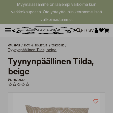
Myymälässämme on laajempi valikoima kuin
verkkokaupassa. Ota yhteyttä, niin kerromme lisää
valikoimastamme.
FI
/
SV
etusivu
/
koti & sisustus
/
tekstiilit
/
Tyynynpäällinen Tilda, beige
Tyynynpäällinen Tilda,
beige
Fondaco