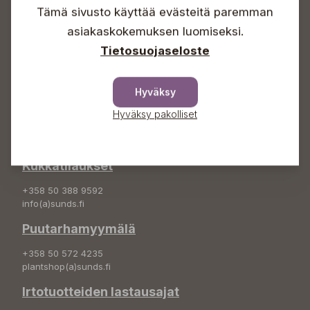
Sunnuntaisin Itsepalvelu
Tämä sivusto käyttää evästeitä paremman
Info & vaihde
asiakaskokemuksen luomiseksi.
Tietosuojaseloste
+358 50 388 9592
info(a)sunds.fi
Osoite
Hyväksy
Hyväksy pakolliset
Sundin Puutarha Oy
Kytömäentie 66
68660 Pietarsaari
Kukkatilaukset
+358 50 388 9592
info(a)sunds.fi
Puutarhamyymälä
+358 50 572 4235
plantshop(a)sunds.fi
Irtotuotteiden lastausajat