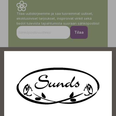
Tilaa uutiskirjeemme ja saa tuoreimmat uutiset,
eksklusiiviset tarjoukset, inspiroivat vinkit sekä
tiedot tulevista tapahtumista suoraan sähköpostiisi!
Tilaa
Sundin Puutarhakeskus
Avoinna
Arkisin 09-18
Lauantaisin 09-16