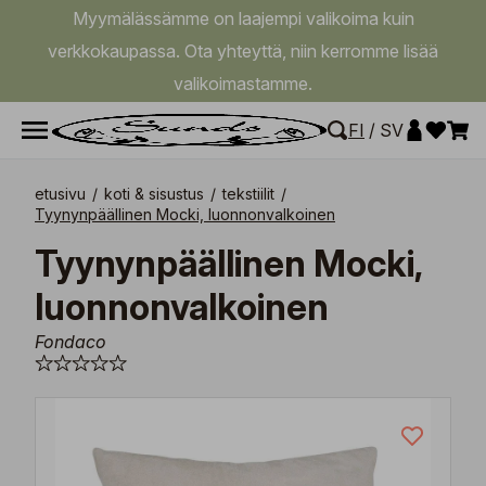
Myymälässämme on laajempi valikoima kuin
verkkokaupassa. Ota yhteyttä, niin kerromme lisää
valikoimastamme.
FI
/
SV
etusivu
/
koti & sisustus
/
tekstiilit
/
Tyynynpäällinen Mocki, luonnonvalkoinen
Tyynynpäällinen Mocki,
luonnonvalkoinen
Fondaco