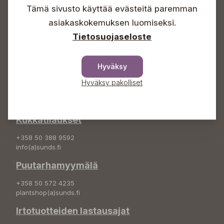
Sunnuntaisin Itsepalvelu
Tämä sivusto käyttää evästeitä paremman
Info & vaihde
asiakaskokemuksen luomiseksi.
Tietosuojaseloste
+358 50 388 9592
info(a)sunds.fi
Osoite
Hyväksy
Hyväksy pakolliset
Sundin Puutarha Oy
Kytömäentie 66
68660 Pietarsaari
Kukkatilaukset
+358 50 388 9592
info(a)sunds.fi
Puutarhamyymälä
+358 50 572 4235
plantshop(a)sunds.fi
Irtotuotteiden lastausajat