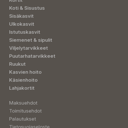
Kortit
Koti & Sisustus
Sisäkasvit
Ulkokasvit
Istutuskasvit
Siemenet & sipulit
Viljelytarvikkeet
Puutarhatarvikkeet
Ruukut
Kasvien hoito
Käsienhoito
Lahjakortit
Maksuehdot
Toimitusehdot
Palautukset
Tietosuojaseloste