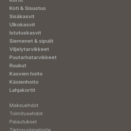
Kortit
Koti & Sisustus
Sisäkasvit
Ulkokasvit
Istutuskasvit
Siemenet & sipulit
Viljelytarvikkeet
Puutarhatarvikkeet
Ruukut
Kasvien hoito
Käsienhoito
Lahjakortit
Maksuehdot
Toimitusehdot
Palautukset
Tietosuojaseloste