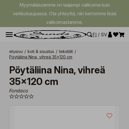
Myymälässämme on laajempi valikoima kuin
verkkokaupassa. Ota yhteyttä, niin kerromme lisää
valikoimastamme.
FI
/
SV
etusivu
/
koti & sisustus
/
tekstiilit
/
Pöytäliina Nina, vihreä 35x120 cm
Pöytäliina Nina, vihreä
35x120 cm
Fondaco