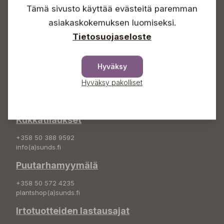
Sunnuntaisin Itsepalvelu
Tämä sivusto käyttää evästeitä paremman
Info & vaihde
asiakaskokemuksen luomiseksi.
Tietosuojaseloste
+358 50 388 9592
info(a)sunds.fi
Osoite
Hyväksy
Hyväksy pakolliset
Sundin Puutarha Oy
Kytömäentie 66
68660 Pietarsaari
Kukkatilaukset
+358 50 388 9592
info(a)sunds.fi
Puutarhamyymälä
+358 50 572 4235
plantshop(a)sunds.fi
Irtotuotteiden lastausajat