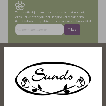
Tilaa uutiskirjeemme ja saa tuoreimmat uutiset,
eksklusiiviset tarjoukset, inspiroivat vinkit sekä
tiedot tulevista tapahtumista suoraan sähköpostiisi!
Tilaa
Sundin Puutarhakeskus
Avoinna
Arkisin 09-18
Lauantaisin 09-16