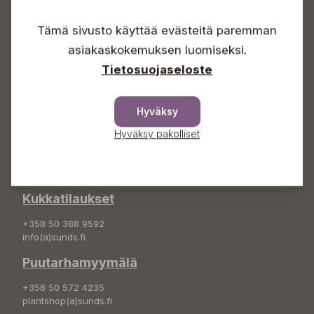
Arkisin 09-18
Lauantaisin 09-16
Tämä sivusto käyttää evästeitä paremman
Sunnuntaisin Itsepalvelu
asiakaskokemuksen luomiseksi.
Info & vaihde
Tietosuojaseloste
+358 50 388 9592
info(a)sunds.fi
Hyväksy
Osoite
Hyväksy pakolliset
Sundin Puutarha Oy
Kytömäentie 66
68660 Pietarsaari
Kukkatilaukset
+358 50 388 9592
info(a)sunds.fi
Puutarhamyymälä
+358 50 572 4235
plantshop(a)sunds.fi