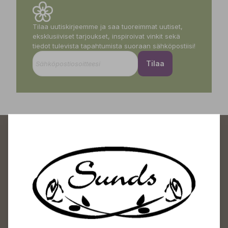
Tilaa uutiskirjeemme ja saa tuoreimmat uutiset,
eksklusiiviset tarjoukset, inspiroivat vinkit sekä
tiedot tulevista tapahtumista suoraan sähköpostiisi!
Tilaa
Sundin Puutarhakeskus
Avoinna