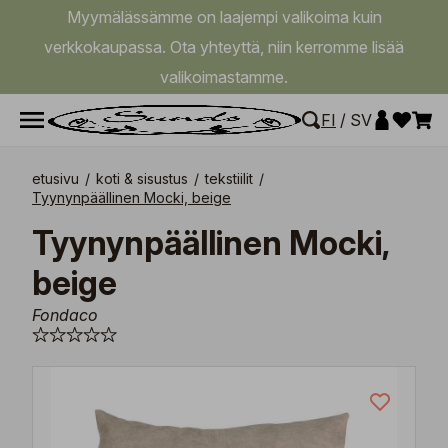
Myymälässämme on laajempi valikoima kuin
verkkokaupassa. Ota yhteyttä, niin kerromme lisää
valikoimastamme.
FI
/
SV
etusivu
/
koti & sisustus
/
tekstiilit
/
Tyynynpäällinen Mocki, beige
Tyynynpäällinen Mocki,
beige
Fondaco