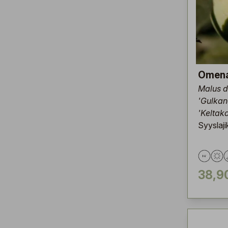
Omen
Malus 
'Gulkane
'Keltaka
Syyslaji
38,9