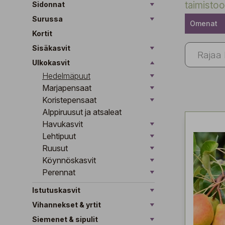
taimistoo
Sidonnat
Surussa
Omenat
Kortit
Sisäkasvit
Ulkokasvit
Hedelmäpuut
Marjapensaat
Koristepensaat
Alppiruusut ja atsaleat
Havukasvit
Lehtipuut
Ruusut
Köynnöskasvit
Perennat
Istutuskasvit
Vihannekset & yrtit
Siemenet & sipulit