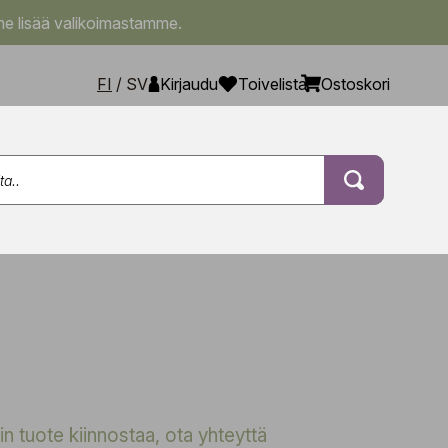
e lisää valikoimastamme.
FI
/
SV
Kirjaudu
Toivelista
Ostoskori
 tuote kiinnostaa, ota yhteyttä