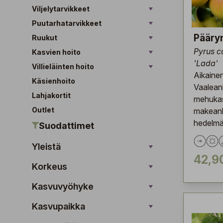
Viljelytarvikkeet
Puutarhatarvikkeet
Pääry
Ruukut
Pyrus 
Kasvien hoito
'Lada'
Villieläinten hoito
Aikainen
Käsienhoito
Vaalean
Lahjakortit
mehukas
Outlet
makean
hedelmä
Suodattimet
Yleistä
42,9
Korkeus
Kasvuvyöhyke
Kasvupaikka