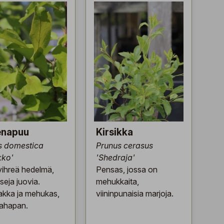
napuu
Kirsikka
s domestica
Prunus cerasus
kko'
'Shedraja'
vihreä hedelmä,
Pensas, jossa on
seja juovia.
mehukkaita,
kka ja mehukas,
viininpunaisia marjoja.
ahapan.