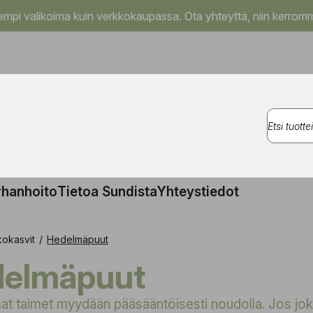
pi valikoima kuin verkkokaupassa. Ota yhteyttä, niin kerromm
rhanhoito
Tietoa Sundista
Yhteystiedot
kokasvit
/
Hedelmäpuut
edelmäpuut
 taimet myydään pääsääntöisesti noudolla. Jos jokin