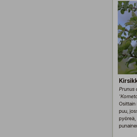
Kirsi
Prunus 
'Komet
Osittain
puu, jos
pyöreä,
punaine