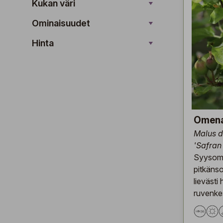
Kukan väri
Ominaisuudet
Hinta
Omen
Malus 
'Safran
Syysome
pitkäns
lievästi
ruvenke