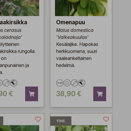
aakirsikka
Omenapuu
s cerasus
Malus domestica
kaladnaja'
'Valkeakuulas'
ölytteinen
Kesälajike. Hapokas
kirsikka rungolla.
herkkuomena, suuri
 on
vaaleankeltainen
anpunainen ja
hedelmä.
a.
90 €
38,90 €
FINE