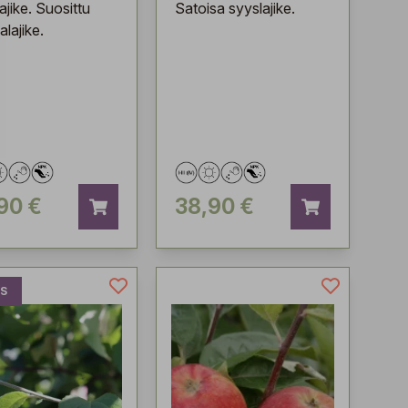
ajike. Suosittu
Satoisa syyslajike.
lajike.
90 €
38,90 €
S