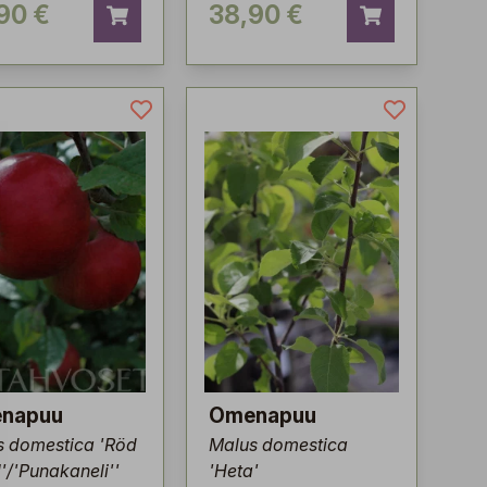
90 €
38,90 €
napuu
Omenapuu
s domestica 'Röd
Malus domestica
'/'Punakaneli''
'Heta'