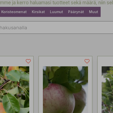
mme ja kerro haluamasi tuotteet sekä määrä, niin sel
Koristeomenat
Kirsikat
Luumut
Päärynät
Muut