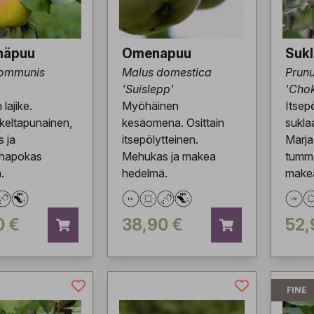
näpuu
Omenapuu
Sukl
communis
Malus domestica
Prunu
'Suislepp'
'Cho
 lajike.
Myöhäinen
Itsep
keltapunainen,
kesäomena. Osittain
suklaa
 ja
itsepölytteinen.
Marja
hapokas
Mehukas ja makea
tumm
.
hedelmä.
make
0 €
38,90 €
52,
FINE