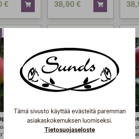
0 €
38,90 €
38,
Tämä sivusto käyttää evästeitä paremman
apuu
Omenapuu
Ome
asiakaskokemuksen luomiseksi.
domestica
Malus domestica
Malu
Tietosuojaseloste
a' (syn.
'Eppulainen'
Kanel