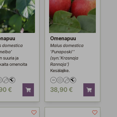
napuu
Omenapuu
s domestica
Malus domestica
imelba'
'Punaposki''
in suuria ja
(syn.'Krasnaja
aita omenoita
Rannaja')
Kesälajike.
90 €
38,90 €