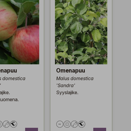
napuu
Omenapuu
s domestica
Malus domestica
'
'Sandra'
jike.
Syyslajike.
kuomena.