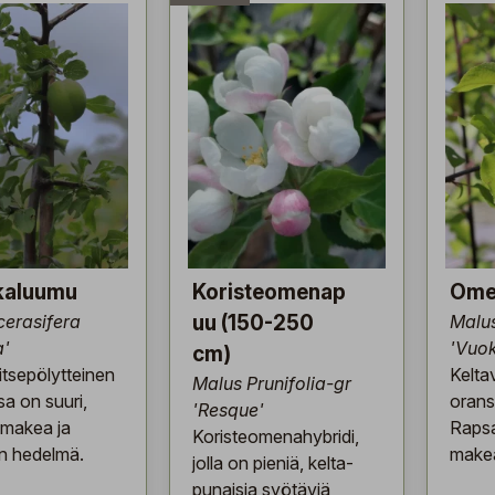
kkaluumu
Koristeomenap
Ome
cerasifera
uu (150-250
Malu
a'
'Vuo
cm)
 itsepölytteinen
Kelta
Malus Prunifolia-gr
sa on suuri,
orans
'Resque'
 makea ja
Rapsa
Koristeomenahybridi,
n hedelmä.
make
jolla on pieniä, kelta-
punaisia syötäviä