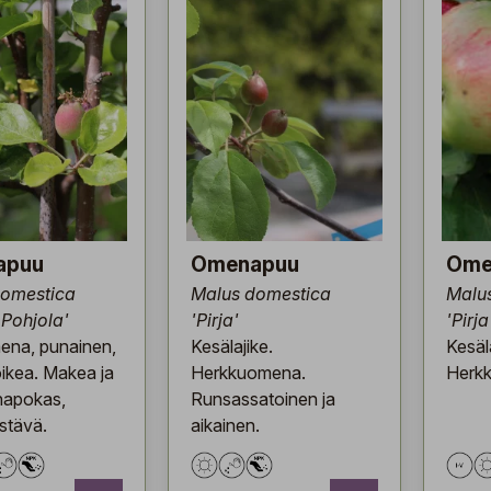
apuu
Omenapuu
Ome
domestica
Malus domestica
Malu
 Pohjola'
'Pirja'
'Pirja
na, punainen,
Kesälajike.
Kesäla
oikea. Makea ja
Herkkuomena.
Herk
 hapokas,
Runsassatoinen ja
stävä.
aikainen.