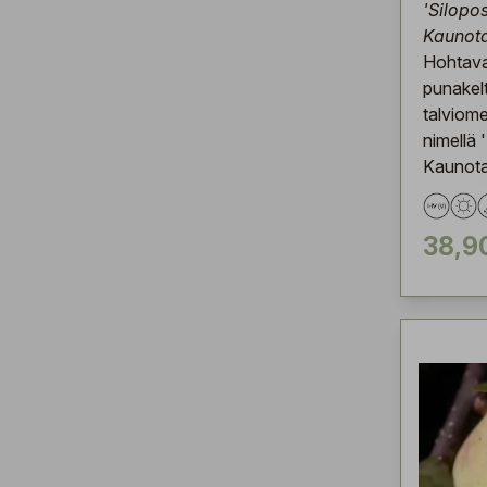
'Silopo
Kaunota
Hohtav
punakel
talviom
nimellä 
Kaunota
38,9