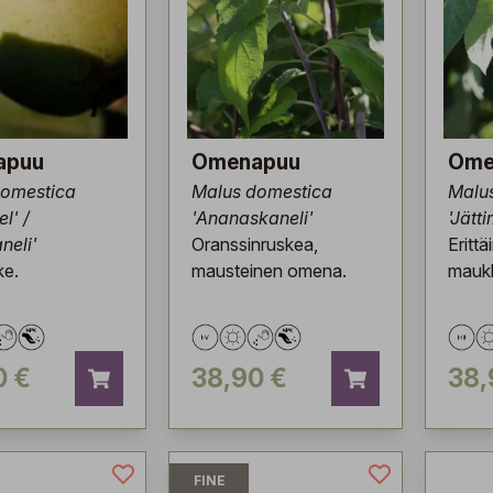
apuu
Omenapuu
Ome
domestica
Malus domestica
Malu
l' /
'Ananaskaneli'
'Jätt
neli'
Oranssinruskea,
Erittä
ke.
mausteinen omena.
maukk
0 €
38,90 €
38,
FINE