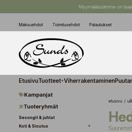
Myymälässämme on laajem
Maksuehdot
Toimitusehdot
Palautukset
Etusivu
Tuotteet
Viherrakentaminen
Puuta
Kampanjat
etusivu
/
ul
Tuoteryhmät
H
Sesongit & juhlat
Koti & Sisutus
Suuremmat