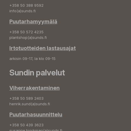
+358 50 388 9592
info(a)sunds.fi
Puutarhamyymälä
+358 50 572 4235
plantshop(a)sunds.fi
Irtotuotteiden lastausajat
arkisin 09-17, la klo 09-15
Sundin palvelut
Viherrakentaminen
+358 50 589 2403
henrik.sund(a)sunds.fi
Puutarhasuunnittelu
+358 50 439 3623
susanne.bjorkman(a)sunds.fi