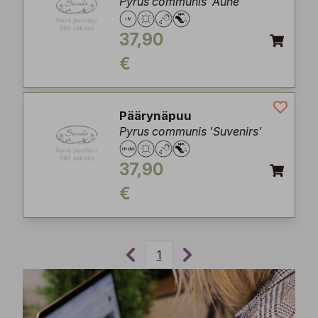
Pyrus communis 'Aune'
37,90
€
Päärynäpuu
Pyrus communis 'Suvenirs'
37,90
€
1