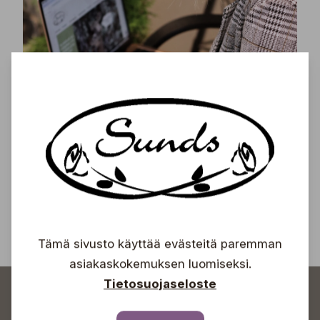
Tilaa uutiskirjeemme ja saa tuoreimmat uutiset,
eksklusiiviset tarjoukset, inspiroivat vinkit sekä
tiedot tulevista tapahtumista suoraan sähköpostiisi!
Tilaa
Tämä sivusto käyttää evästeitä paremman
asiakaskokemuksen luomiseksi.
Tietosuojaseloste