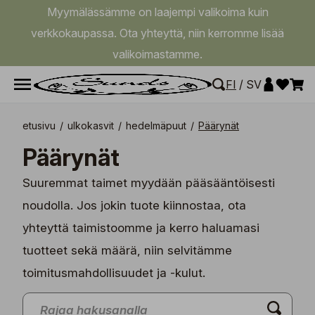
Myymälässämme on laajempi valikoima kuin
verkkokaupassa. Ota yhteyttä, niin kerromme lisää
valikoimastamme.
FI
/
SV
etusivu
/
ulkokasvit
/
hedelmäpuut
/
Päärynät
Päärynät
Suuremmat taimet myydään pääsääntöisesti
noudolla. Jos jokin tuote kiinnostaa, ota
yhteyttä taimistoomme ja kerro haluamasi
tuotteet sekä määrä, niin selvitämme
toimitusmahdollisuudet ja -kulut.