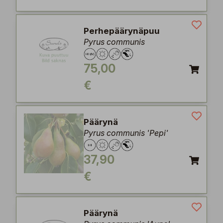
Perhepäärynäpuu
Pyrus communis
75,00
€
Päärynä
Pyrus communis 'Pepi'
37,90
€
Päärynä