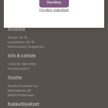
Hyväksy
Hyväksy pakolliset
Sundin Puutarhakeskus
Avoinna
Arkisin 09-18
Lauantaisin 09-16
Sunnuntaisin Itsepalvelu
Info & vaihde
+358 50 388 9592
info(a)sunds.fi
Osoite
Sundin Puutarha Oy
Kytömäentie 66
68660 Pietarsaari
Kukkatilaukset