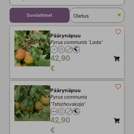
Suodattimet
Päärynäpuu
Pyrus communis 'Lada'
42,90
€
Päärynäpuu
Pyrus communis
'Tshizhovskaja'
42,90
€