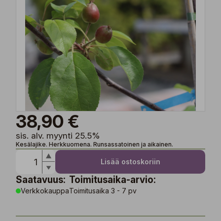
38,90 €
sis. alv. myynti 25.5%
Kesälajike. Herkkuomena. Runsassatoinen ja aikainen.
Lisää ostoskoriin
Saatavuus:
Toimitusaika-arvio:
Verkkokauppa
Toimitusaika 3 - 7 pv