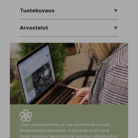
Tuotekuvaus
Arvostelut
Tilaa uutiskirjeemme ja saa tuoreimmat uutiset,
eksklusiiviset tarjoukset, inspiroivat vinkit sekä
tiedot tulevista tapahtumista suoraan sähköpostiisi!