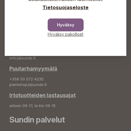
Tietosuojaseloste
Osoite
Sundin Puutarha Oy
Hyväksy
Kytömäentie 66
68660 Pietarsaari
Hyväksy pakolliset
Kukkatilaukset
+358 50 388 9592
info(a)sunds.fi
Puutarhamyymälä
+358 50 572 4235
plantshop(a)sunds.fi
Irtotuotteiden lastausajat
arkisin 09-17, la klo 09-15
Sundin palvelut