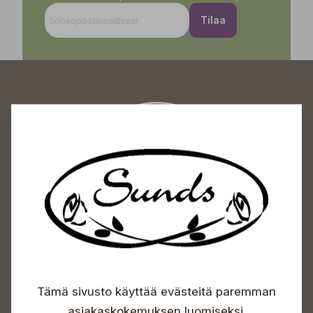
Tilaa
Sundin Puutarhakeskus
Avoinna
Arkisin 09-18
Lauantaisin 09-16
Sunnuntaisin Itsepalvelu
Info & vaihde
Tämä sivusto käyttää evästeitä paremman
+358 50 388 9592
asiakaskokemuksen luomiseksi.
info(a)sunds.fi