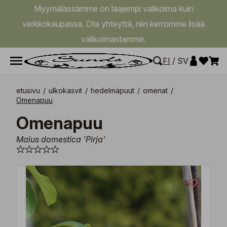
Myymälässämme on laajempi valikoima kuin
verkkokaupassa. Ota yhteyttä, niin kerromme lisää
valikoimastamme.
FI
/
SV
etusivu
/
ulkokasvit
/
hedelmäpuut
/
omenat
/
Omenapuu
Omenapuu
Malus domestica 'Pirja'