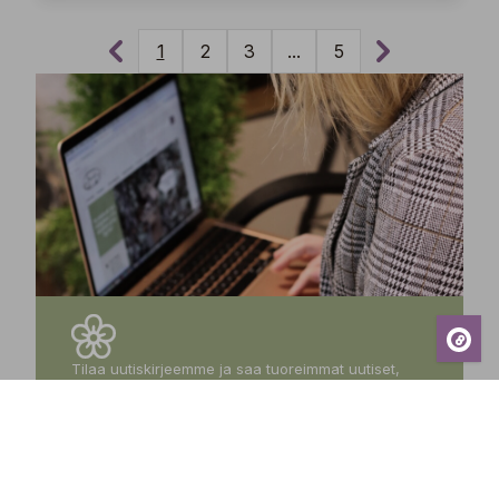
1
2
3
...
5
Tilaa uutiskirjeemme ja saa tuoreimmat uutiset,
eksklusiiviset tarjoukset, inspiroivat vinkit sekä
tiedot tulevista tapahtumista suoraan sähköpostiisi!
Tilaa