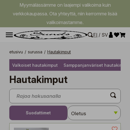
Myymälässämme on laajempi valikoima kuin
verkkokaupassa. Ota yhteyttä, niin kerromme lisää
valikoimastamme.
FI
/
SV
etusivu
/
surussa
/
Hautakimput
Valkoiset hautakimput
Samppanjanväriset hautakimput
Hautakimput
Suodattimet