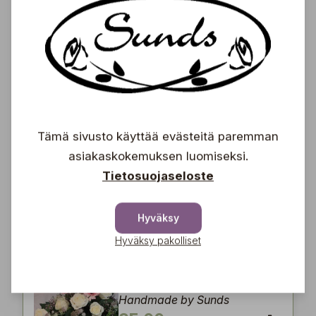
€
Hautakimppu 8
Handmade by Sunds
80,00
€
Tämä sivusto käyttää evästeitä paremman
asiakaskokemuksen luomiseksi.
Hautakimppu 9
Tietosuojaseloste
Handmade by Sunds
85,00
Hyväksy
€
Hyväksy pakolliset
Hautakimppu 10
Handmade by Sunds