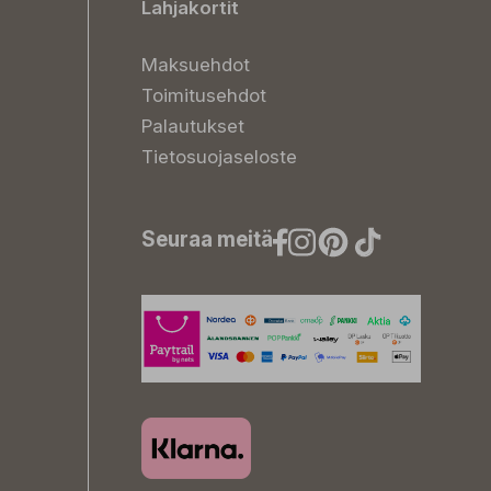
Lahjakortit
Maksuehdot
Toimitusehdot
Palautukset
Tietosuojaseloste
Seuraa meitä