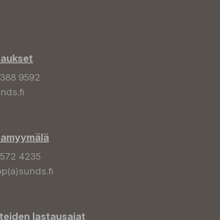
laukset
 388 9592
nds.fi
hamyymälä
 572 4235
p(a)sunds.fi
tteiden lastausajat