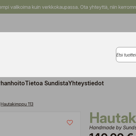
pi valikoima kuin verkkokaupassa. Ota yhteyttä, niin kerromm
rhanhoito
Tietoa Sundista
Yhteystiedot
Hautakimppu 113
Hauta
Handmade by Sund