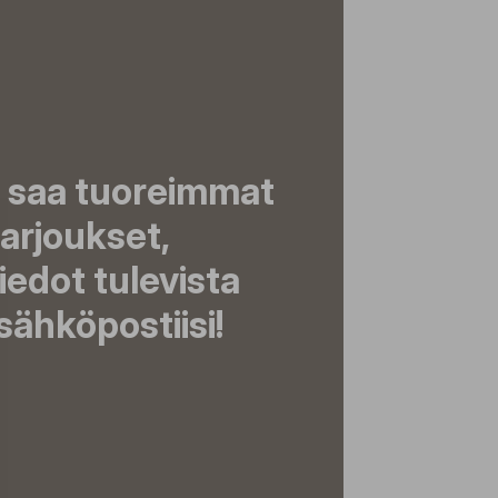
a saa tuoreimmat
tarjoukset,
tiedot tulevista
ähköpostiisi!