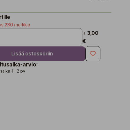
tille
us 230 merkkiä
+ 3,00
€
Lisää ostoskoriin
itusaika-arvio:
saika 1 - 2 pv