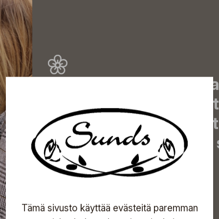
Tilaa uutiskirjeemme j
uutiset, eksklusiiviset 
inspiroivat vinkit sekä 
tapahtumista suoraan s
Tilaa
Tämä sivusto käyttää evästeitä paremman