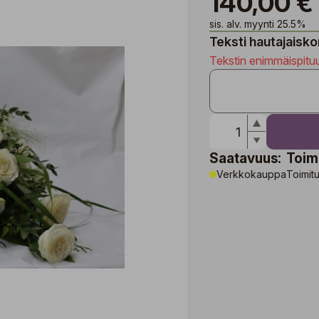
140,00 €
sis. alv. myynti 25.5%
Teksti hautajaiskor
Tekstin enimmäispitu
Saatavuus:
Toim
Verkkokauppa
Toimitu