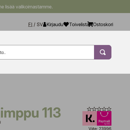
e lisää valikoimastamme.
FI
/
SV
Kirjaudu
Toivelista
Ostoskori
kimppu 113
s
Viite: 23996