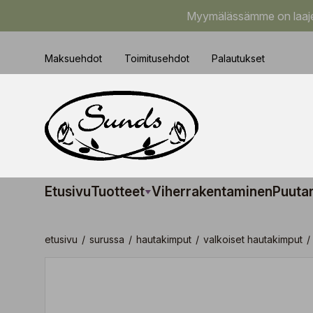
Myymälässämme on laajem
Maksuehdot
Toimitusehdot
Palautukset
Etusivu
Tuotteet
Viherrakentaminen
Puuta
etusivu
/
surussa
/
hautakimput
/
valkoiset hautakimput
/