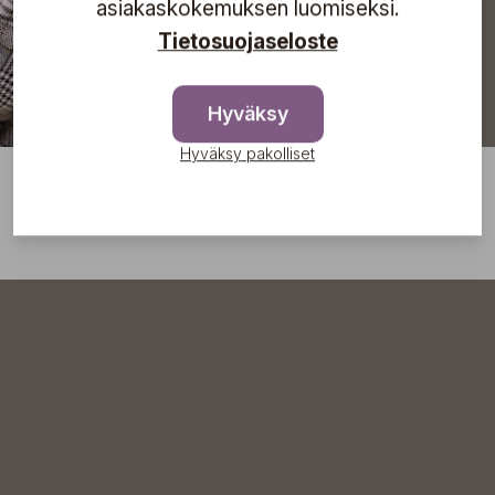
asiakaskokemuksen luomiseksi.
Tietosuojaseloste
Hyväksy
Hyväksy pakolliset