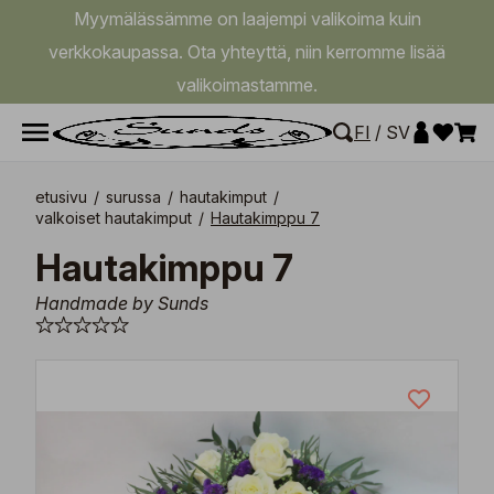
Myymälässämme on laajempi valikoima kuin
verkkokaupassa. Ota yhteyttä, niin kerromme lisää
valikoimastamme.
FI
/
SV
etusivu
/
surussa
/
hautakimput
/
valkoiset hautakimput
/
Hautakimppu 7
Hautakimppu 7
Handmade by Sunds