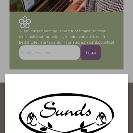
Tilaa uutiskirjeemme ja saa tuoreimmat uutiset,
eksklusiiviset tarjoukset, inspiroivat vinkit sekä
tiedot tulevista tapahtumista suoraan sähköpostiisi!
Tilaa
Sundin Puutarhakeskus