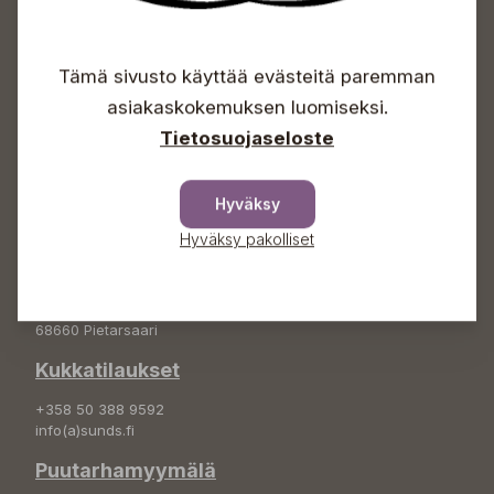
Avoinna
Arkisin 09-18
Tämä sivusto käyttää evästeitä paremman
Lauantaisin 09-16
asiakaskokemuksen luomiseksi.
Sunnuntaisin Itsepalvelu
Tietosuojaseloste
Info & vaihde
+358 50 388 9592
Hyväksy
info(a)sunds.fi
Hyväksy pakolliset
Osoite
Sundin Puutarha Oy
Kytömäentie 66
68660 Pietarsaari
Kukkatilaukset
+358 50 388 9592
info(a)sunds.fi
Puutarhamyymälä