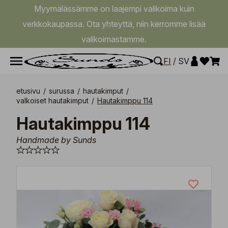
Myymälässämme on laajempi valikoima kuin
verkkokaupassa. Ota yhteyttä, niin kerromme lisää
valikoimastamme.
FI
/
SV
etusivu
/
surussa
/
hautakimput
/
valkoiset hautakimput
/
Hautakimppu 114
Hautakimppu 114
Handmade by Sunds