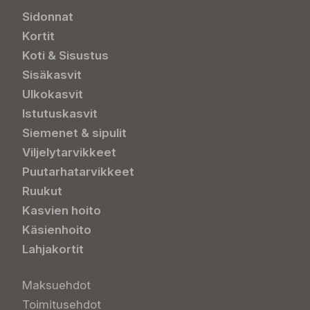
Sidonnat
Kortit
Koti & Sisustus
Sisäkasvit
Ulkokasvit
Istutuskasvit
Siemenet & sipulit
Viljelytarvikkeet
Puutarhatarvikkeet
Ruukut
Kasvien hoito
Käsienhoito
Lahjakortit
Maksuehdot
Toimitusehdot