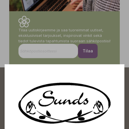
Tilaa uutiskirjeemme ja saa tuoreimmat uutiset,
eksklusiiviset tarjoukset, inspiroivat vinkit sekä
tiedot tulevista tapahtumista suoraan sähköpostiisi!
Tilaa
Sundin Puutarhakeskus
Avoinna