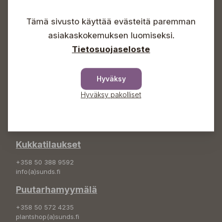
Arkisin 09-18
Lauantaisin 09-16
Tämä sivusto käyttää evästeitä paremman
Sunnuntaisin Itsepalvelu
asiakaskokemuksen luomiseksi.
Info & vaihde
Tietosuojaseloste
+358 50 388 9592
info(a)sunds.fi
Hyväksy
Osoite
Hyväksy pakolliset
Sundin Puutarha Oy
Kytömäentie 66
68660 Pietarsaari
Kukkatilaukset
+358 50 388 9592
info(a)sunds.fi
Puutarhamyymälä
+358 50 572 4235
plantshop(a)sunds.fi