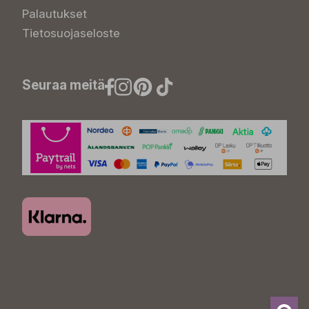
Palautukset
Tietosuojaseloste
Seuraa meitä