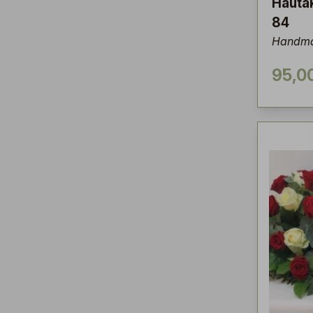
Hauta
84
Handma
95,0