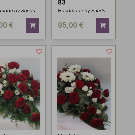
83
made by Sunds
Handmade by Sunds
00 €
95,00 €