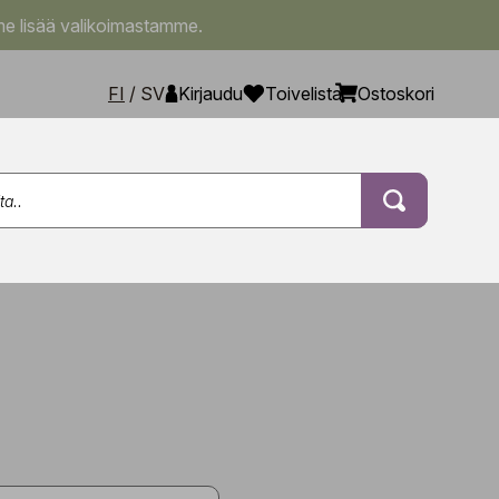
e lisää valikoimastamme.
FI
/
SV
Kirjaudu
Toivelista
Ostoskori