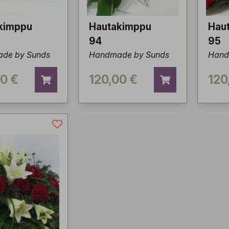
kimppu
Hautakimppu
Hau
94
95
de by Sunds
Handmade by Sunds
Hand
00 €
120,00 €
120