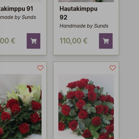
takimppu 91
Hautakimppu
made by Sunds
92
Handmade by Sunds
,00 €
110,00 €