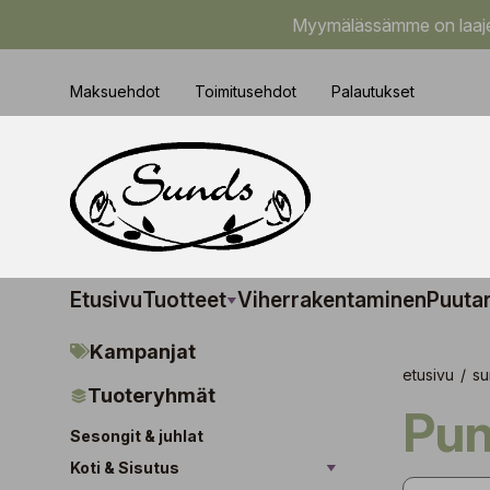
Myymälässämme on laajem
Maksuehdot
Toimitusehdot
Palautukset
Etusivu
Tuotteet
Viherrakentaminen
Puuta
Kampanjat
etusivu
/
su
Tuoteryhmät
Pu
Sesongit & juhlat
Koti & Sisutus