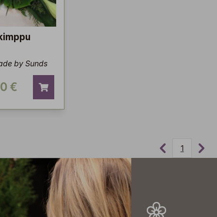
kimppu
de by Sunds
00 €
1