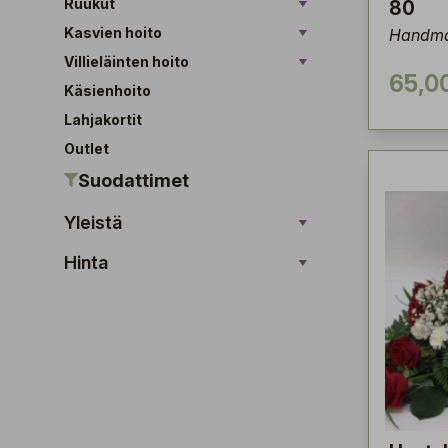
Ruukut
80
Kasvien hoito
Handma
Villieläinten hoito
65,0
Käsienhoito
Lahjakortit
Outlet
Suodattimet
Yleistä
Hinta