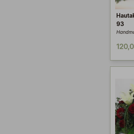
Hauta
93
Handma
120,