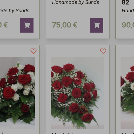
Handmade by Sunds
82
de by Sunds
Hand
0 €
75,00 €
90,