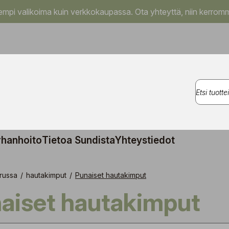
pi valikoima kuin verkkokaupassa. Ota yhteyttä, niin kerromm
rhanhoito
Tietoa Sundista
Yhteystiedot
russa
/
hautakimput
/
Punaiset hautakimput
naiset hautakimput