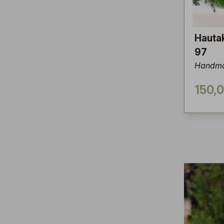
Hauta
97
Handma
150,