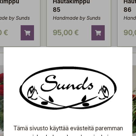
kimppu
Hautakimppu
Hau
85
86
de by Sunds
Handmade by Sunds
Hand
0 €
95,00 €
90,
Tämä sivusto käyttää evästeitä paremman