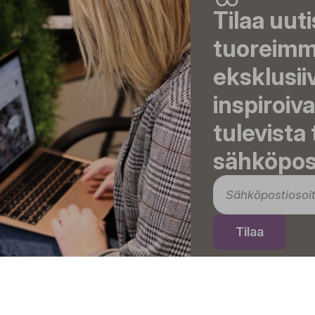
Tilaa uut
tuoreimma
eksklusii
inspiroiva
tulevista
sähköpost
Tilaa