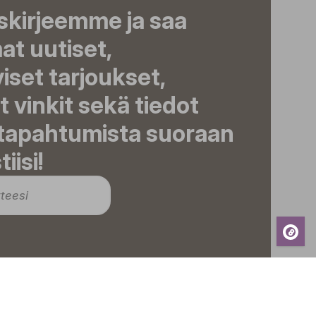
iskirjeemme ja saa
t uutiset,
viset tarjoukset,
t vinkit sekä tiedot
 tapahtumista suoraan
iisi!