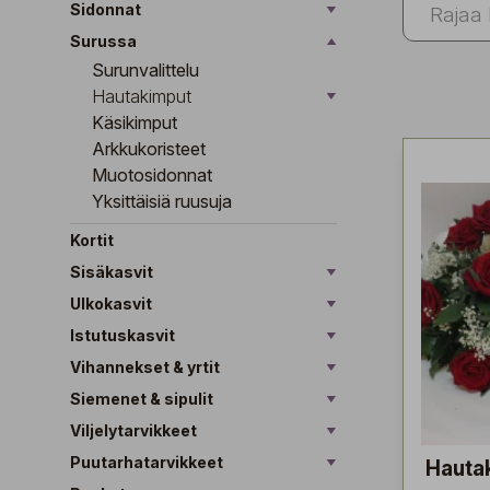
Sidonnat
Surussa
Surunvalittelu
Hautakimput
Käsikimput
Arkkukoristeet
Muotosidonnat
Yksittäisiä ruusuja
Kortit
Sisäkasvit
Ulkokasvit
Istutuskasvit
Vihannekset & yrtit
Siemenet & sipulit
Viljelytarvikkeet
Puutarhatarvikkeet
Hauta