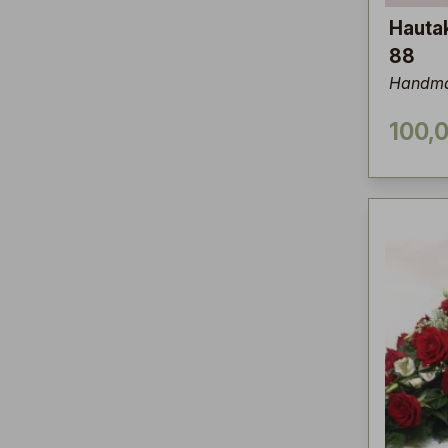
Hauta
88
Handma
100,