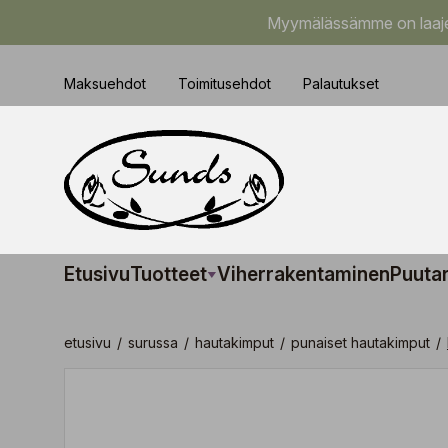
Myymälässämme on laajem
Maksuehdot
Toimitusehdot
Palautukset
Etusivu
Tuotteet
Viherrakentaminen
Puuta
etusivu
/
surussa
/
hautakimput
/
punaiset hautakimput
/