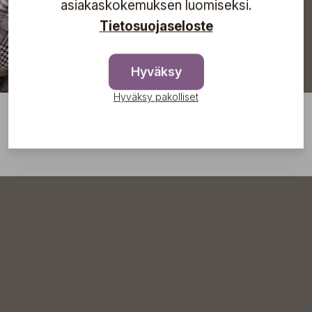
asiakaskokemuksen luomiseksi.
Tietosuojaseloste
Hyväksy
Hyväksy pakolliset