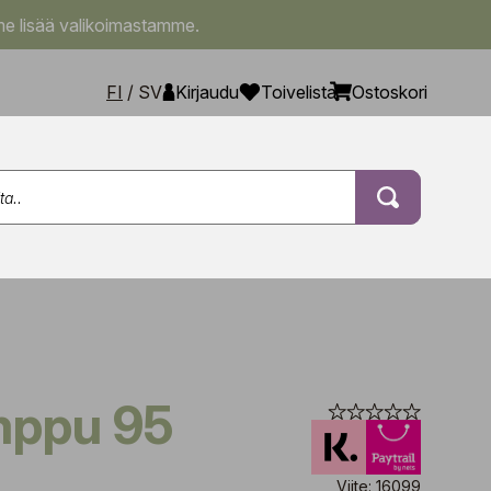
e lisää valikoimastamme.
FI
/
SV
Kirjaudu
Toivelista
Ostoskori
mppu 95
Viite: 16099