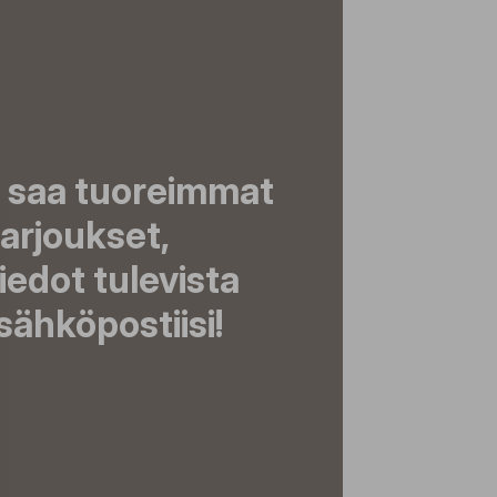
a saa tuoreimmat
tarjoukset,
tiedot tulevista
ähköpostiisi!