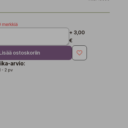
0 merkkiä
+ 3,00
€
Lisää ostoskoriin
ika-arvio:
1 - 2 pv