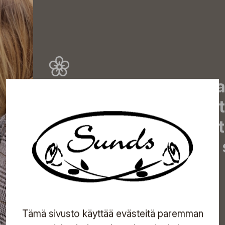
Tilaa uutiskirjeemme j
uutiset, eksklusiiviset 
inspiroivat vinkit sekä 
tapahtumista suoraan s
Tilaa
Tämä sivusto käyttää evästeitä paremman