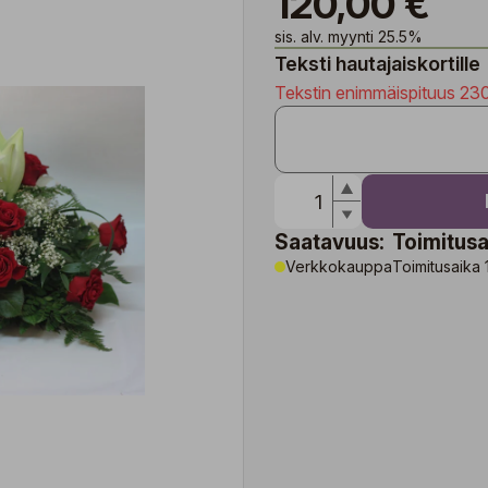
120,00 €
sis. alv. myynti 25.5%
Teksti hautajaiskortille
Tekstin enimmäispituus 23
Saatavuus:
Toimitusa
Verkkokauppa
Toimitusaika 