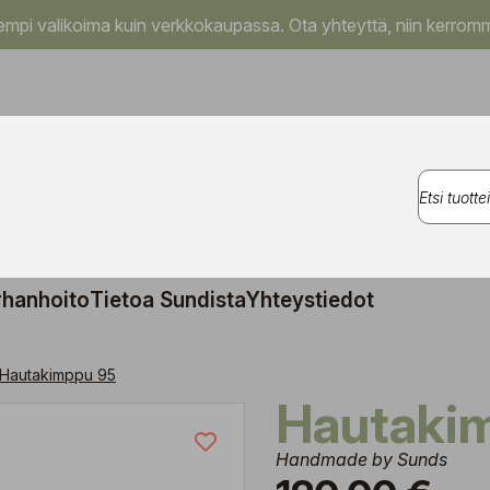
pi valikoima kuin verkkokaupassa. Ota yhteyttä, niin kerromm
rhanhoito
Tietoa Sundista
Yhteystiedot
Hautakimppu 95
Hautaki
Handmade by Sunds