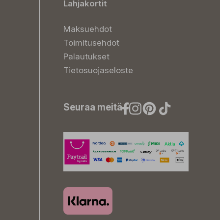
Lahjakortit
Maksuehdot
Toimitusehdot
Palautukset
Tietosuojaseloste
Seuraa meitä