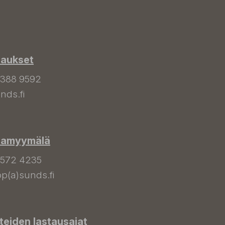
laukset
 388 9592
nds.fi
hamyymälä
 572 4235
p(a)sunds.fi
tteiden lastausajat