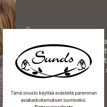
Tilaa uutiskirjeemme j
uutiset, eksklusiiviset 
inspiroivat vinkit sekä 
tapahtumista suoraan s
Tämä sivusto käyttää evästeitä paremman
Tilaa
asiakaskokemuksen luomiseksi.