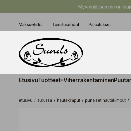
Myymälässämme on laajem
Maksuehdot
Toimitusehdot
Palautukset
Etusivu
Tuotteet
Viherrakentaminen
Puuta
etusivu
/
surussa
/
hautakimput
/
punaiset hautakimput
/