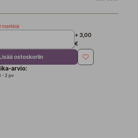
0 merkkiä
+ 3,00
€
Lisää ostoskoriin
ika-arvio:
1 - 2 pv