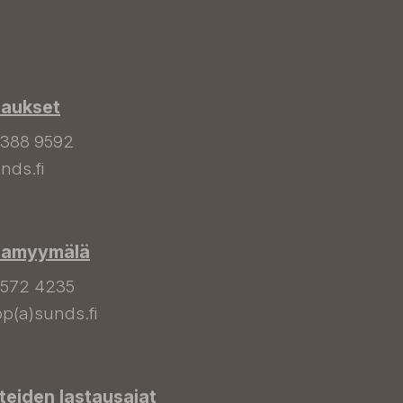
laukset
 388 9592
nds.fi
hamyymälä
 572 4235
p(a)sunds.fi
tteiden lastausajat