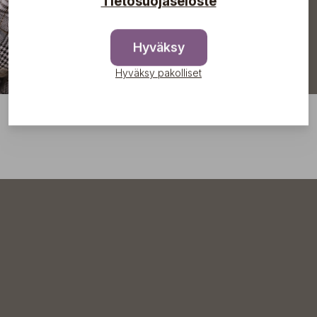
Tietosuojaseloste
Hyväksy
Hyväksy pakolliset