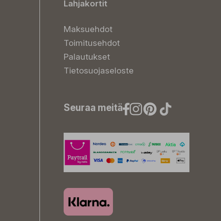
Lahjakortit
Maksuehdot
Toimitusehdot
Palautukset
Tietosuojaseloste
Seuraa meitä