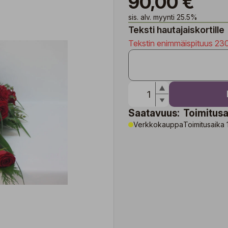
90,00 €
sis. alv. myynti 25.5%
Teksti hautajaiskortille
Tekstin enimmäispituus 23
Saatavuus:
Toimitusa
Verkkokauppa
Toimitusaika 