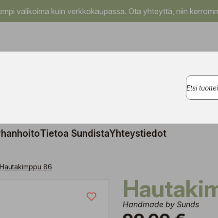
pi valikoima kuin verkkokaupassa. Ota yhteyttä, niin kerromm
rhanhoito
Tietoa Sundista
Yhteystiedot
Hautakimppu 86
Hautaki
Handmade by Sunds