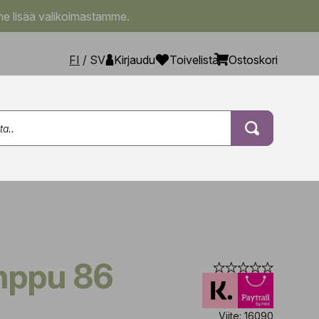
e lisää valikoimastamme.
FI
/
SV
Kirjaudu
Toivelista
Ostoskori
mppu 86
Viite: 16090