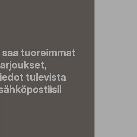
a saa tuoreimmat
tarjoukset,
tiedot tulevista
ähköpostiisi!