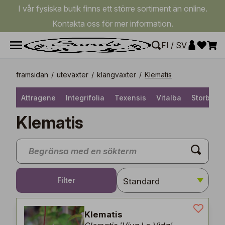
I vår fysiska butik finns ett större sortiment än online.
Kontakta oss för mer information.
FI
/
SV
framsidan
/
uteväxter
/
klängväxter
/
Klematis
Attragene
Integrifolia
Texensis
Vitalba
Storblomm
Klematis
Filter
Klematis