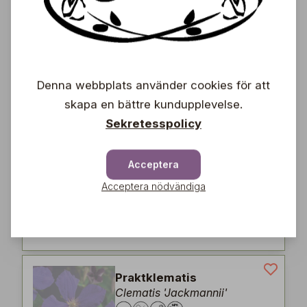
Atragene-klematis
Clematis alpina (Atragene-
Grp.) 'Albina plena'
15,90
Denna webbplats använder cookies för att
€
skapa en bättre kundupplevelse.
Sekretesspolicy
Praktklematis
Acceptera
Clematis 'Warszawska Nike'
Acceptera nödvändiga
12,90
€
Praktklematis
Clematis 'Jackmannii'