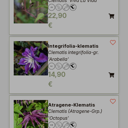
Clematis 'Viva La Vida'
22,90
€
Integrifolia-klematis
Clematis integrifolia-gr.
'Arabella'
14,90
€
Atragene-Klematis
Clematis (Atragene-Grp.)
'Octopus'