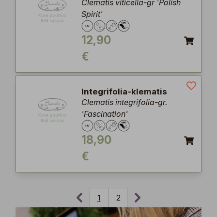
Clematis viticella-gr 'Polish
Spirit'
12,90
€
Integrifolia-klematis
Clematis integrifolia-gr.
'Fascination'
18,90
€
1
2