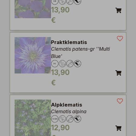
13,90
€
Praktklematis
Clematis patens-gr ''Multi
Blue'
13,90
€
Alpklematis
Clematis alpina
12,90