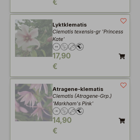
€
Lyktklematis
Clematis texensis-gr 'Princess
Kate'
17,90
€
Atragene-klematis
Clematis (Atragene-Grp.)
'Markham's Pink'
14,90
€