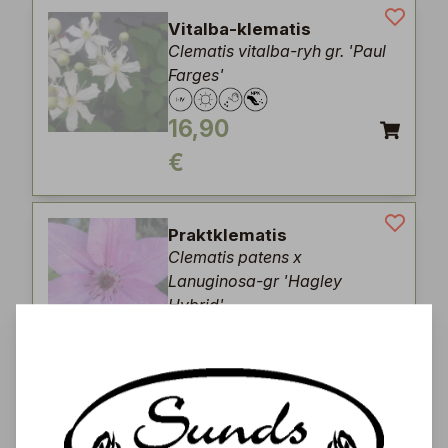
Vitalba-klematis
Clematis vitalba-ryh gr. 'Paul
Farges'
16,90
€
Praktklematis
Clematis patens x
Lanuginosa-gr 'Hagley
Hybrid'
12,90
€