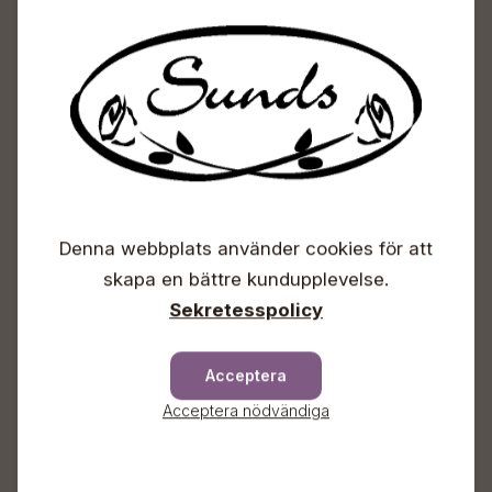
Info & växel
+358 50 388 9592
info(a)sunds.fi
Adress
Sunds Trädgård Ab
Svedenvägen 66
68660 Jakobstad
Blombeställningar
Denna webbplats använder cookies för att
+358 50 388 9592
skapa en bättre kundupplevelse.
info(a)sunds.fi
Sekretesspolicy
Trädgårdsbutiken
+358 50 572 4235
Acceptera
plantshop(a)sunds.fi
Acceptera nödvändiga
Lösviktsprodukter lastningstider
vardagar kl.09-17, lö kl. 09-15