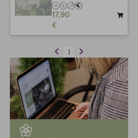
17,90
€
1