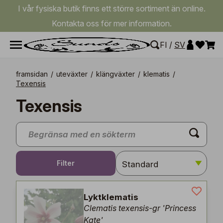
I vår fysiska butik finns ett större sortiment än online.
Kontakta oss för mer information.
FI
/
SV
framsidan
/
uteväxter
/
klängväxter
/
klematis
/
Texensis
Texensis
Filter
Lyktklematis
Clematis texensis-gr 'Princess
Kate'