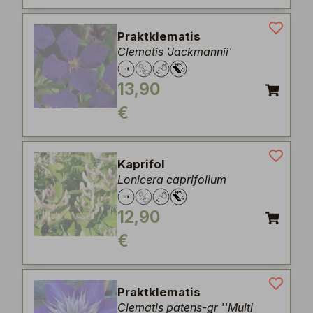
Praktklematis
Clematis 'Jackmannii'
13,90
€
Kaprifol
Lonicera caprifolium
12,90
€
Praktklematis
Clematis patens-gr ''Multi