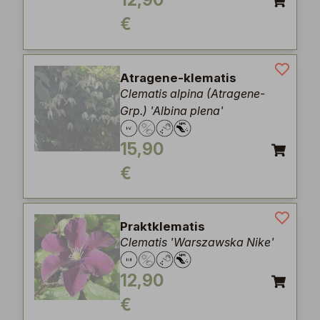
12,90
€
Atragene-klematis
Clematis alpina (Atragene-
Grp.) 'Albina plena'
15,90
€
Praktklematis
Clematis 'Warszawska Nike'
12,90
€