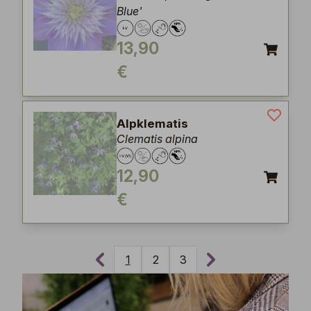
Blue'
13,90
€
Alpklematis
Clematis alpina
12,90
€
1
2
3