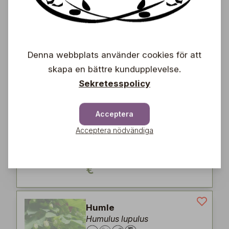
Clematis vitalba-ryh gr. 'Paul
Farges'
16,90
Denna webbplats använder cookies för att
€
skapa en bättre kundupplevelse.
Sekretesspolicy
Klängros
Rosa (Helenae-Grp.).
Acceptera
'Lykkefund'
Acceptera nödvändiga
19,50
€
Humle
Humulus lupulus