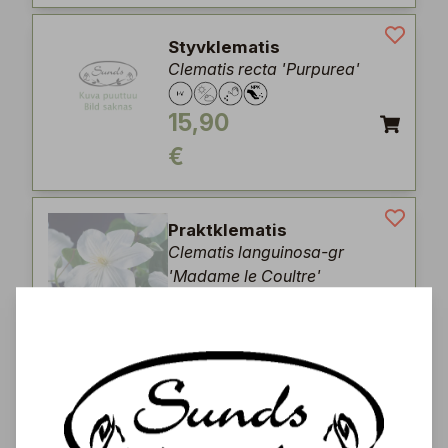
Styvklematis
Clematis recta 'Purpurea'
15,90
€
Praktklematis
Clematis languinosa-gr
'Madame le Coultre'
12,90
€
Vitalba-klematis