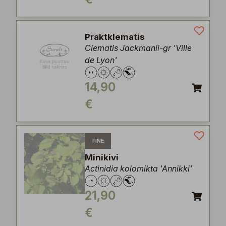
Praktklematis
Clematis Jackmanii-gr 'Ville
de Lyon'
14,90
€
FINE
Minikivi
Actinidia kolomikta 'Annikki'
21,90
€