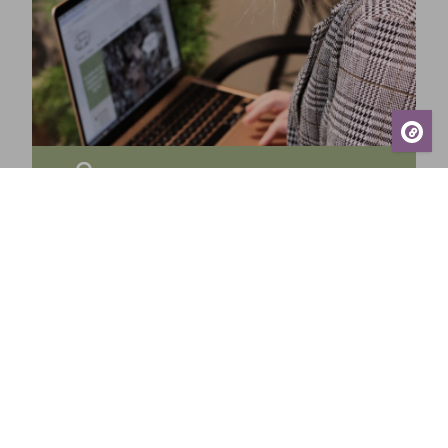
Prenumerera på vårt nyhetsbrev och få de
senaste nyheterna, exklusiva erbjudanden,
inspirerande tips och information om kommande
events – direkt till din inkorg!
Prenumerera