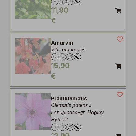
11,90
€
Amurvin
Vitis amurensis
15,90
€
Praktklematis
Clematis patens x
Lanuginosa-gr 'Hagley
Hybrid'