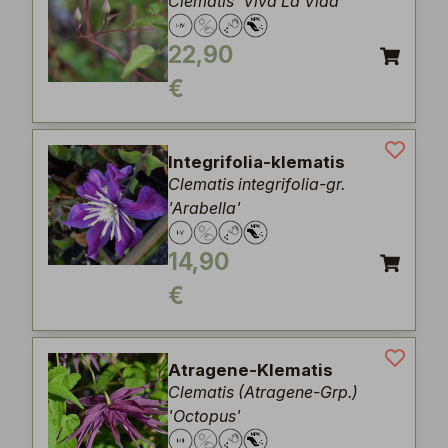
Clematis 'Viva La Vida'
22,90
€
Integrifolia-klematis
Clematis integrifolia-gr.
'Arabella'
14,90
€
Atragene-Klematis
Clematis (Atragene-Grp.)
'Octopus'