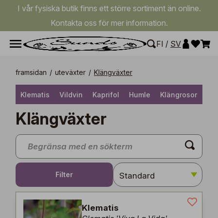
I vår fysiska butik finns ett större sortiment än online.
Kontakta oss för mer information.
FI
/
SV
framsidan
/
uteväxter
/
Klängväxter
Klematis
Vildvin
Kaprifol
Humle
Klängrosor
Övr
Klängväxter
Filter
Klematis