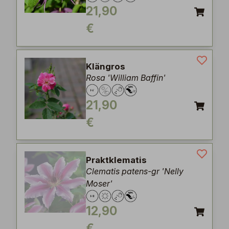
21,90
€
Klängros
Rosa 'William Baffin'
21,90
€
Praktklematis
Clematis patens-gr 'Nelly
Moser'
12,90
€