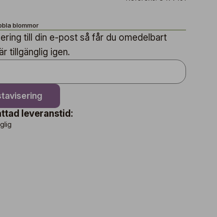
ubbla blommor
ring till din e-post så får du omedelbart
 tillgänglig igen.
tavisering
ttad leveranstid:
nglig