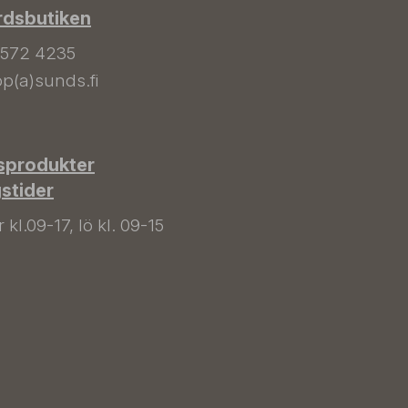
rdsbutiken
 572 4235
p(a)sunds.fi
sprodukter
gstider
kl.09-17, lö kl. 09-15