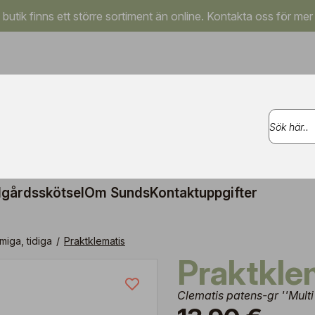
a butik finns ett större sortiment än online. Kontakta oss för mer
gårdsskötsel
Om Sunds
Kontaktuppgifter
miga, tidiga
/
Praktklematis
Praktkle
Clematis patens-gr ''Multi