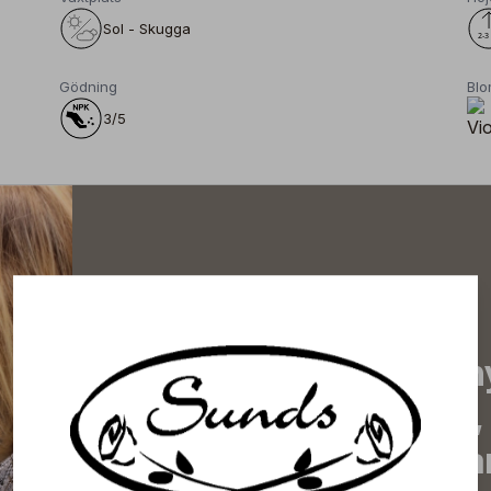
Sol - Skugga
Gödning
Blo
3/5
Prenumerera på vårt n
de senaste nyheterna, 
erbjudanden, inspirera