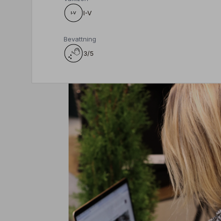
I-V
Bevattning
3/5