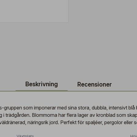
Beskrivning
Recensioner
ns-gruppen som imponerar med sina stora, dubbla, intensivt blå bl
slag i trädgården. Blommorna har flera lager av kronblad som sk
väldränerad, näringsrik jord. Perfekt för spaljéer, pergolor eller s
Växtplats
Höj