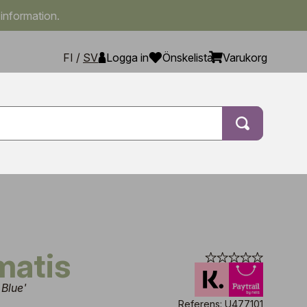
 information.
FI
/
SV
Logga in
Önskelista
Varukorg
matis
 Blue'
Referens: U477101