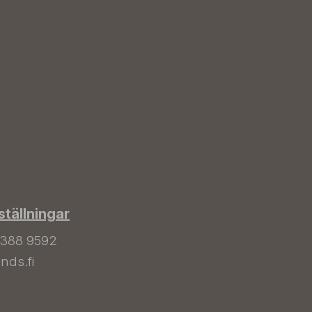
tällningar
 388 9592
nds.fi