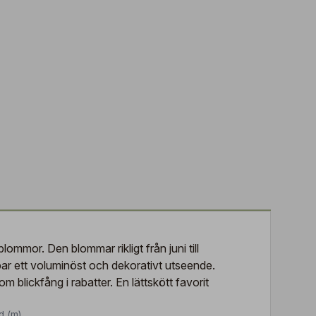
ommor. Den blommar rikligt från juni till
apar ett voluminöst och dekorativt utseende.
om blickfång i rabatter. En lättskött favorit
d (m)