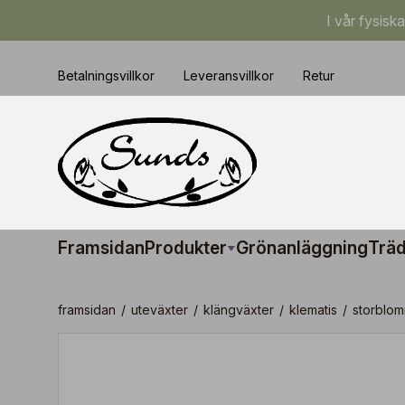
I vår fysisk
Betalningsvillkor
Leveransvillkor
Retur
Framsidan
Produkter
Grönanläggning
Träd
framsidan
/
uteväxter
/
klängväxter
/
klematis
/
storblom