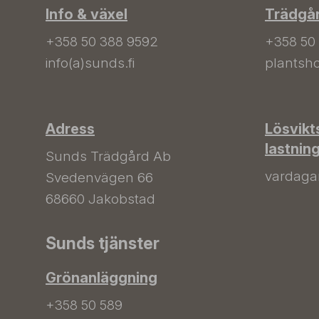
Info & växel
Trädgå
+358 50 388 9592
+358 50
info(a)sunds.fi
plantsho
Adress
Lösvikt
lastnin
Sunds Trädgård Ab
vardagar 
Svedenvägen 66
68660 Jakobstad
Sunds tjänster
Grönanläggning
+358 50 589