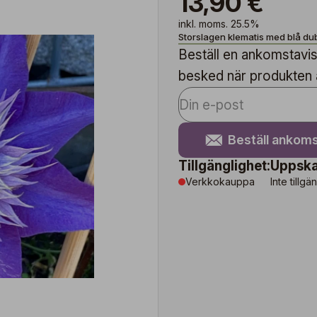
13,90 €
inkl. moms. 25.5%
Storslagen klematis med blå d
Beställ en ankomstavise
besked när produkten är
Beställ ankoms
Tillgänglighet:
Uppska
Verkkokauppa
Inte tillgä