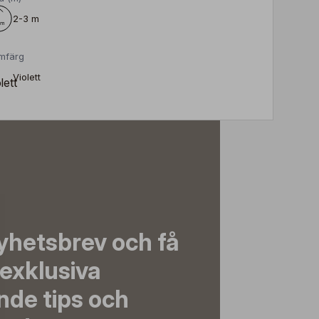
2-3 m
mfärg
Violett
yhetsbrev och få
exklusiva
nde tips och