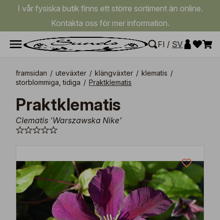
I vår fysiska butik finns ett större sortiment än online.
Kontakta oss för mer information.
FI
/
SV
framsidan
/
uteväxter
/
klängväxter
/
klematis
/
storblommiga, tidiga
/
Praktklematis
Praktklematis
Clematis 'Warszawska Nike'