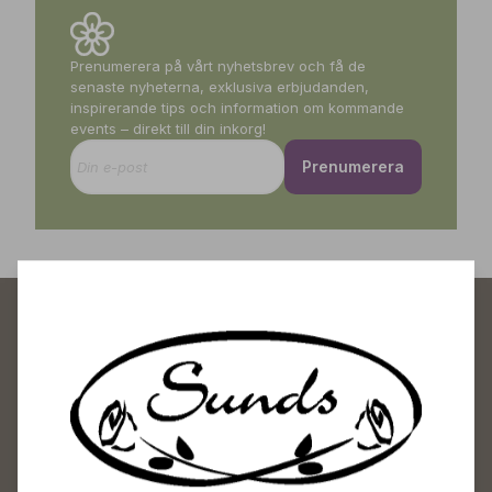
Prenumerera på vårt nyhetsbrev och få de
senaste nyheterna, exklusiva erbjudanden,
inspirerande tips och information om kommande
events – direkt till din inkorg!
Prenumerera
Sunds Trädgårdscenter
Öppet