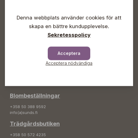
Vardagar 09-18
Lördagar 09-16
Denna webbplats använder cookies för att
Söndagar Självbetjäning
skapa en bättre kundupplevelse.
Info & växel
Sekretesspolicy
+358 50 388 9592
info(a)sunds.fi
Acceptera
Adress
Acceptera nödvändiga
Sunds Trädgård Ab
Svedenvägen 66
68660 Jakobstad
Blombeställningar
+358 50 388 9592
info(a)sunds.fi
Trädgårdsbutiken
+358 50 572 4235