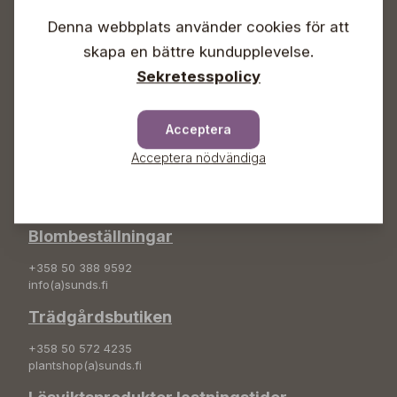
Lördagar 09-16
Denna webbplats använder cookies för att
Söndagar Självbetjäning
skapa en bättre kundupplevelse.
Info & växel
Sekretesspolicy
+358 50 388 9592
info(a)sunds.fi
Acceptera
Adress
Acceptera nödvändiga
Sunds Trädgård Ab
Svedenvägen 66
68660 Jakobstad
Blombeställningar
+358 50 388 9592
info(a)sunds.fi
Trädgårdsbutiken
+358 50 572 4235
plantshop(a)sunds.fi