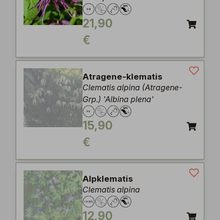
21,90
€
Atragene-klematis
Clematis alpina (Atragene-
Grp.) 'Albina plena'
15,90
€
Alpklematis
Clematis alpina
12,90