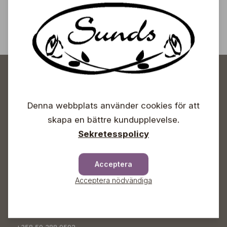
Prenumerera
Denna webbplats använder cookies för att
skapa en bättre kundupplevelse.
Sunds Trädgårdscenter
Sekretesspolicy
Öppet
Acceptera
Vardagar 09-18
Acceptera nödvändiga
Lördagar 09-16
Söndagar Självbetjäning
Info & växel