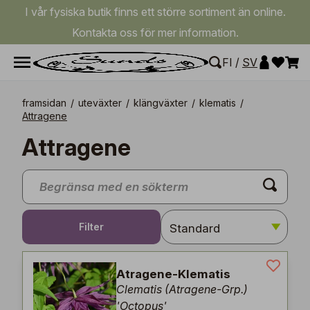
I vår fysiska butik finns ett större sortiment än online.
Kontakta oss för mer information.
FI
/
SV
framsidan
/
uteväxter
/
klängväxter
/
klematis
/
Attragene
Attragene
Filter
Atragene-Klematis
Clematis (Atragene-Grp.)
'Octopus'