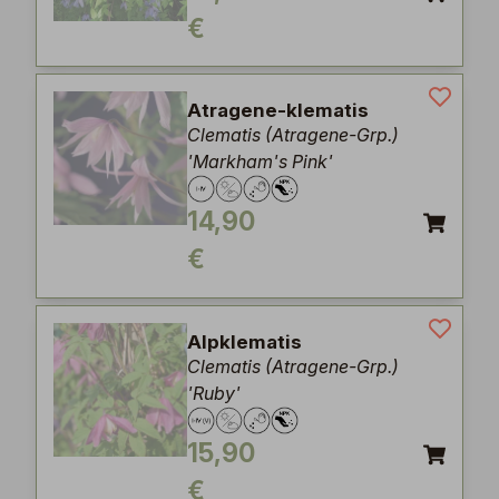
€
Atragene-klematis
Clematis (Atragene-Grp.)
'Markham's Pink'
14,90
€
Alpklematis
Clematis (Atragene-Grp.)
'Ruby'
15,90
€