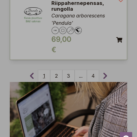
Riippahernepensas,
rungolla
Caragana arborescens
'Pendula'
69,00
€
1
2
3
...
4