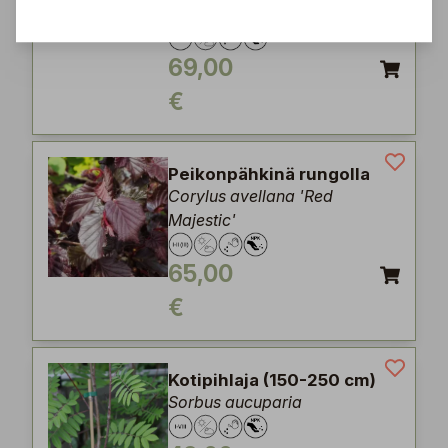
Crataegosorbus mitschurinii)
69,00
€
Peikonpähkinä rungolla
Corylus avellana 'Red
Majestic'
65,00
€
Kotipihlaja (150-250 cm)
Sorbus aucuparia