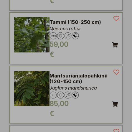
€
Tammi (150-250 cm)
Quercus robur
59,00
€
Mantsurianjalopähkinä
(120-150 cm)
Juglans mandshurica
85,00
€