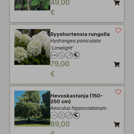
49,00
€
Syyshortensia rungolla
Hydrangea paniculata
'Limelight'
79,00
€
Hevoskastanja (150-
250 cm)
Aesculus hippocastanum
89,00