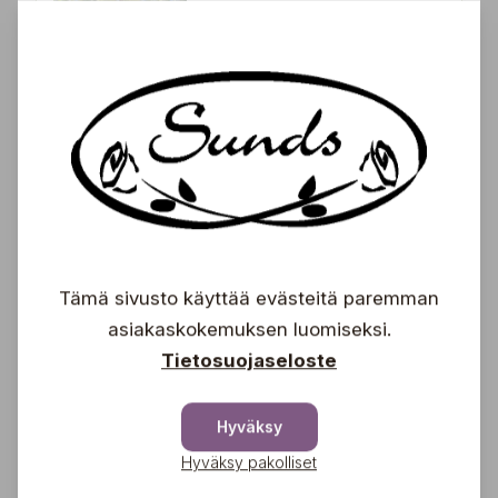
Acer platanoides
'Drummondii'
67,00
€
Koristekirsikka (150-
250 cm)
Prunus 'Accolade'
Tämä sivusto käyttää evästeitä paremman
69,00
asiakaskokemuksen luomiseksi.
€
Tietosuojaseloste
Hyväksy
Marjapihlaja (150-250
cm)
Hyväksy pakolliset
Sorbus 'Granatnaja' (syn. x