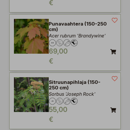
€
Punavaahtera (150-250
cm)
Acer rubrum 'Brandywine'
69,00
€
Sitruunapihlaja (150-
250 cm)
Sorbus 'Joseph Rock'
55,00
€