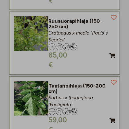
€
Ruusuorapihlaja (150-
250 cm)
Crataegus x media 'Pauls's
Scarlet'
65,00
€
Taatanpihlaja (150-200
cm)
Sorbus x thuringiaca
'Fastigiata'
59,00