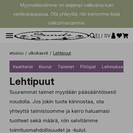
Myymälässämme on laajempi valikoima kuin
verkkokaupassa. Ota yhteyttä, niin kerromme lisää
valikoimastamme.
FI
/
SV
etusivu
/
ulkokasvit
/
Lehtipuut
Vaahterat
Koivut
Tammet
Pihlajat
Lehmukset
K
Lehtipuut
Suuremmat taimet myydään pääsääntöisesti
noudolla. Jos jokin tuote kiinnostaa, ota
yhteyttä taimistoomme ja kerro haluamasi
tuotteet sekä määrä, niin selvitämme
toimitusmahdollisuudet ja -kulut.