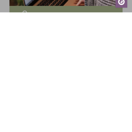
Tilaa uutiskirjeemme ja saa tuoreimmat uutiset,
eksklusiiviset tarjoukset, inspiroivat vinkit sekä
tiedot tulevista tapahtumista suoraan sähköpostiisi!
Tilaa
Sundin Puutarhakeskus
Avoinna
Arkisin 09-18