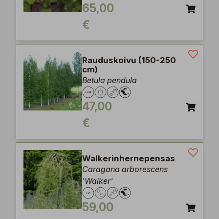
65,00
€
Rauduskoivu (150-250
cm)
Betula pendula
47,00
€
Walkerinhernepensas
Caragana arborescens
'Walker'
59,00