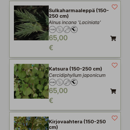
Sulkaharmaaleppä (150-
250 cm)
Alnus incana 'Laciniata'
65,00
€
Katsura (150-250 cm)
Cercidiphyllum japonicum
65,00
€
Kirjovaahtera (150-250
cm)