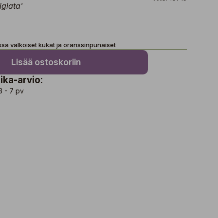
igiata'
sa valkoiset kukat ja oranssinpunaiset
Lisää ostoskoriin
ika-arvio:
3 - 7 pv