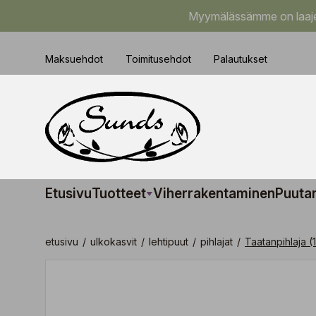
Myymälässämme on laajem
Maksuehdot
Toimitusehdot
Palautukset
Etusivu
Tuotteet
Viherrakentaminen
Puuta
etusivu
/
ulkokasvit
/
lehtipuut
/
pihlajat
/
Taatanpihlaja 