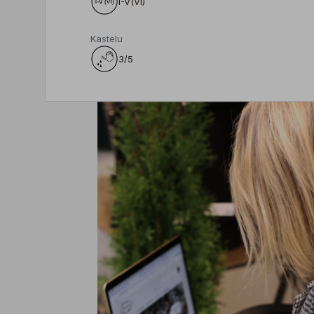
I-V(VI)
Kastelu
3/5