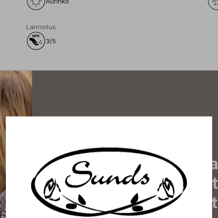
Aurinko
Lannoitus
3/5
Tilaa uutiskirjeemme j
uutiset, eksklusiiviset 
inspiroivat vinkit sekä 