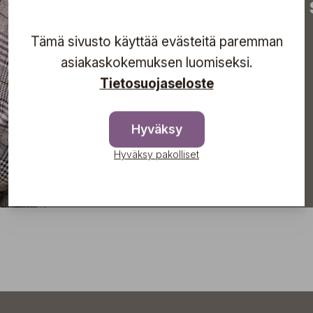
tapahtumista suoraan s
Tämä sivusto käyttää evästeitä paremman
asiakaskokemuksen luomiseksi.
Tilaa
Tietosuojaseloste
Hyväksy
Hyväksy pakolliset