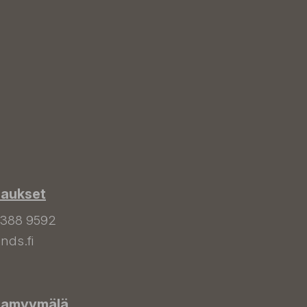
laukset
 388 9592
nds.fi
hamyymälä