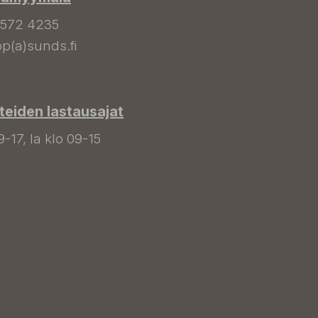
 572 4235
p(a)sunds.fi
tteiden lastausajat
9-17, la klo 09-15