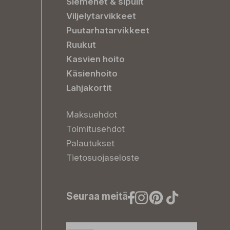
Siemenet & sipulit
Viljelytarvikkeet
Puutarhatarvikkeet
Ruukut
Kasvien hoito
Käsienhoito
Lahjakortit
Maksuehdot
Toimitusehdot
Palautukset
Tietosuojaseloste
Seuraa meitä