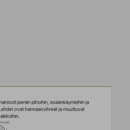
ainiosti pieniin pihoihin, sisäänkäynteihin ja
a. Lehdet ovat harmaanvihreät ja muuttuvat
aikkoihin.
miväli