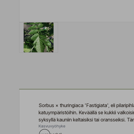
Sorbus × thuringiaca 'Fastigiata', eli pilaripi
katuympäristöihin. Keväällä se kukkii valkois
syksyllä kauniin keltaisiksi tai oransseiksi. T
Kasvuvyöhyke