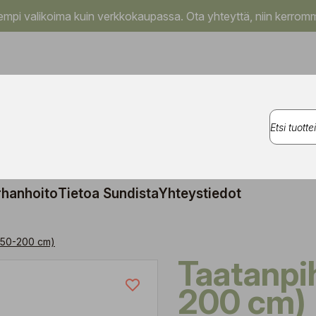
pi valikoima kuin verkkokaupassa. Ota yhteyttä, niin kerromm
rhanhoito
Tietoa Sundista
Yhteystiedot
(150-200 cm)
Taatanpihlaja (150-
200 cm)