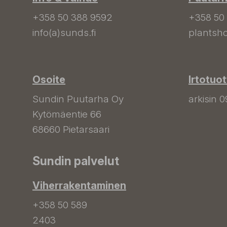
+358 50 388 9592
+358 50
info(a)sunds.fi
plantsho
Osoite
Irtotuo
Sundin Puutarha Oy
arkisin 0
Kytömäentie 66
68660 Pietarsaari
Sundin palvelut
Viherrakentaminen
+358 50 589
2403