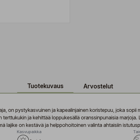
Tuotekuvaus
Arvostelut
hlaja, on pystykasvuinen ja kapealinjainen koristepuu, joka sopii m
in terttukukin ja kehittää loppukesällä oranssinpunaisia marjoj
ämä lajike on kestävä ja helppohoitoinen valinta ahtaisiin istutusp
Kasvupaikka
Tai