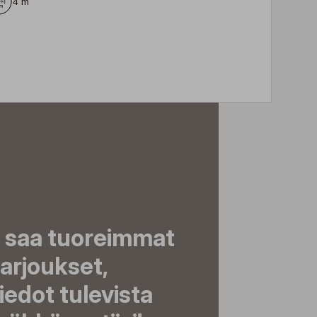
4 m
a saa tuoreimmat
tarjoukset,
tiedot tulevista