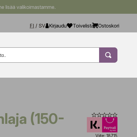
e lisää valikoimastamme.
FI
/
SV
Kirjaudu
Toivelista
Ostoskori
Viite: 18715