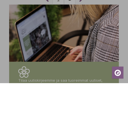
Tilaa uutiskirjeemme ja saa tuoreimmat uutiset,
eksklusiiviset tarjoukset, inspiroivat vinkit sekä
tiedot tulevista tapahtumista suoraan sähköpostiisi!
Tilaa