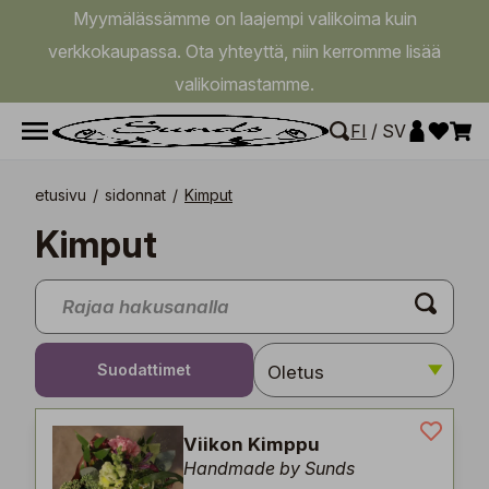
Myymälässämme on laajempi valikoima kuin
verkkokaupassa. Ota yhteyttä, niin kerromme lisää
valikoimastamme.
FI
/
SV
etusivu
/
sidonnat
/
Kimput
Kimput
Suodattimet
Viikon Kimppu
Handmade by Sunds