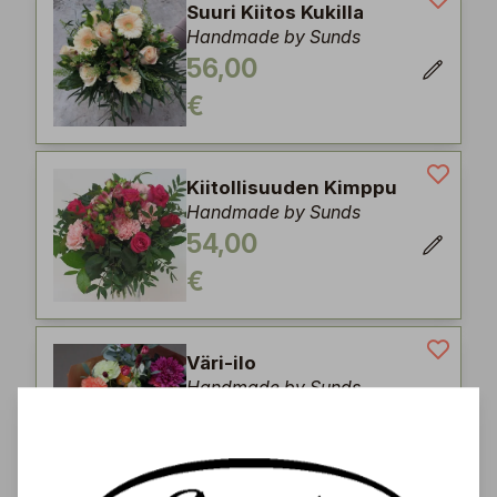
Suuri Kiitos Kukilla
Handmade by Sunds
56,00
€
Kiitollisuuden Kimppu
Handmade by Sunds
54,00
€
Väri-ilo
Handmade by Sunds
48,00
€