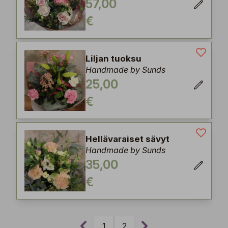
57,00
€
Liljan tuoksu
Handmade by Sunds
25,00
€
Hellävaraiset sävyt
Handmade by Sunds
35,00
€
1
2