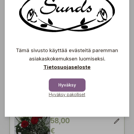
Syntymäpäivä
Handmade by Sunds
60,00
€
Tämä sivusto käyttää evästeitä paremman
Valko-vihreä kimppu
asiakaskokemuksen luomiseksi.
Handmade by Sunds
Tietosuojaseloste
60,00
€
Hyväksy
Hyväksy pakolliset
Olet minulle arvokas
Handmade by Sunds
58,00
€