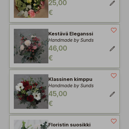
25,00
€
Kestävä Eleganssi
Handmade by Sunds
46,00
€
Klassinen kimppu
Handmade by Sunds
45,00
€
Floristin suosikki