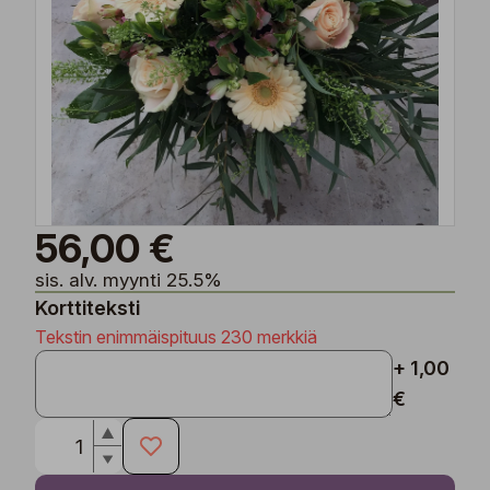
56,00 €
sis. alv. myynti 25.5%
Korttiteksti
Tekstin enimmäispituus 230 merkkiä
+ 1,00
€