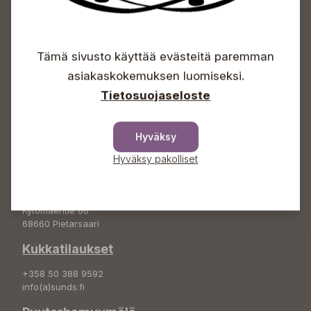
Avoinna
Tämä sivusto käyttää evästeitä paremman
Arkisin 09-18
Lauantaisin 09-16
asiakaskokemuksen luomiseksi.
Sunnuntaisin Itsepalvelu
Tietosuojaseloste
Info & vaihde
+358 50 388 9592
Hyväksy
info(a)sunds.fi
Hyväksy pakolliset
Osoite
Sundin Puutarha Oy
Kytömäentie 66
68660 Pietarsaari
Kukkatilaukset
+358 50 388 9592
info(a)sunds.fi