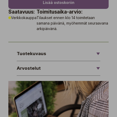
Lisää ostoskoriin
Saatavuus:
Toimitusaika-arvio:
Verkkokauppa
Tilaukset ennen klo 14 toimitetaan
samana päivänä, myöhemmät seuraavana
arkipäivänä.
Tuotekuvaus
Arvostelut