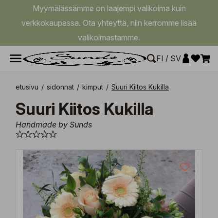
Myymälässämme on laajempi valikoima kuin
verkkokaupassa. Ota yhteyttä, niin kerromme lisää
valikoimastamme.
FI
/
SV
etusivu
/
sidonnat
/
kimput
/
Suuri Kiitos Kukilla
Suuri Kiitos Kukilla
Handmade by Sunds