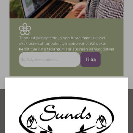
Tilaa uutiskirjeemme ja saa tuoreimmat uutiset,
eksklusiiviset tarjoukset, inspiroivat vinkit sekä
tiedot tulevista tapahtumista suoraan sähköpostiisi!
Tilaa
Sundin Puutarhakeskus