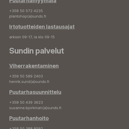
Puutarhamyymälä
+358 50 572 4235
plantshop(a)sunds.fi
Irtotuotteiden lastausajat
arkisin 09-17, la klo 09-15
Sundin palvelut
Viherrakentaminen
+358 50 589 2403
henrik.sund(a)sunds.fi
Puutarhasuunnittelu
+358 50 439 3623
susanne.bjorkman(a)sunds.fi
Puutarhanhoito
+358 50 388 9592