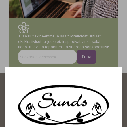
Tilaa uutiskirjeemme ja saa tuoreimmat uutiset,
eksklusiiviset tarjoukset, inspiroivat vinkit sekä
tiedot tulevista tapahtumista suoraan sähköpostiisi!
Tilaa
Sundin Puutarhakeskus