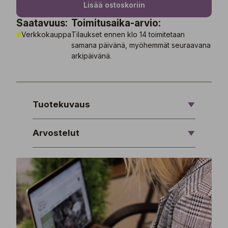
Lisää ostoskoriin
Saatavuus:
Toimitusaika-arvio:
Verkkokauppa
Tilaukset ennen klo 14 toimitetaan
samana päivänä, myöhemmät seuraavana
arkipäivänä.
Tuotekuvaus
Arvostelut