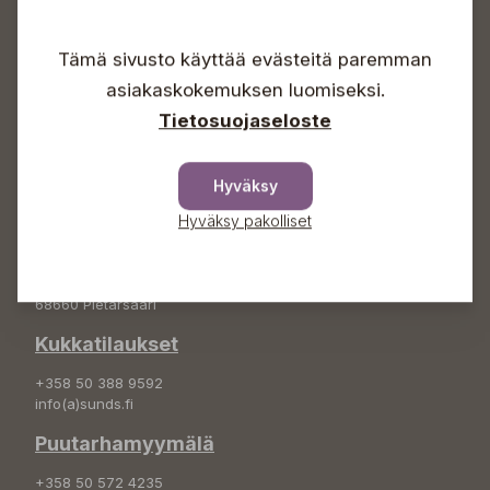
Avoinna
Arkisin 09-18
Tämä sivusto käyttää evästeitä paremman
Lauantaisin 09-16
Sunnuntaisin Itsepalvelu
asiakaskokemuksen luomiseksi.
Tietosuojaseloste
Info & vaihde
+358 50 388 9592
info(a)sunds.fi
Hyväksy
Hyväksy pakolliset
Osoite
Sundin Puutarha Oy
Kytömäentie 66
68660 Pietarsaari
Kukkatilaukset
+358 50 388 9592
info(a)sunds.fi
Puutarhamyymälä
+358 50 572 4235