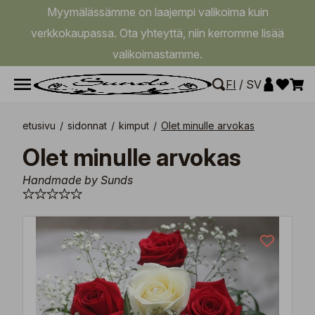
Myymälässämme on laajempi valikoima kuin
verkkokaupassa. Ota yhteyttä, niin kerromme lisää
valikoimastamme.
FI
/
SV
etusivu
/
sidonnat
/
kimput
/
Olet minulle arvokas
Olet minulle arvokas
Handmade by Sunds