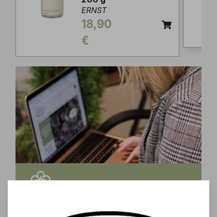
ERNST
18,90
€
Tilaa uutiskirjeemme ja saa tuoreimmat uutiset,
eksklusiiviset tarjoukset, inspiroivat vinkit sekä
tiedot tulevista tapahtumista suoraan sähköpostiisi!