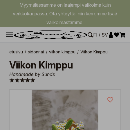
Myymälässämme on laajempi valikoima kuin
verkkokaupassa. Ota yhteyttä, niin kerromme lisää
valikoimastamme.
FI
/
SV
etusivu
/
sidonnat
/
viikon kimppu
/
Viikon Kimppu
Viikon Kimppu
Handmade by Sunds