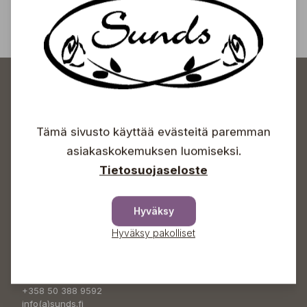
Tilaa
Tämä sivusto käyttää evästeitä paremman
asiakaskokemuksen luomiseksi.
Sundin Puutarhakeskus
Tietosuojaseloste
Avoinna
Hyväksy
Arkisin 09-18
Lauantaisin 09-16
Hyväksy pakolliset
Sunnuntaisin Itsepalvelu
Info & vaihde
+358 50 388 9592
info(a)sunds.fi