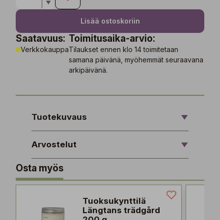
Lisää ostoskoriin
Saatavuus:
Toimitusaika-arvio:
Verkkokauppa
Tilaukset ennen klo 14 toimitetaan
samana päivänä, myöhemmät seuraavana
arkipäivänä.
Tuotekuvaus
Arvostelut
Osta myös
Tuoksukynttilä
Längtans trädgård
200 g