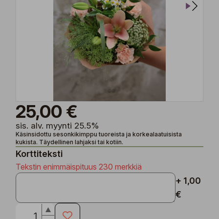
25,00 €
sis. alv. myynti 25.5%
Käsinsidottu sesonkikimppu tuoreista ja korkealaatuisista
kukista. Täydellinen lahjaksi tai kotiin.
Korttiteksti
Tekstin enimmäispituus 230 merkkiä
+ 1,00
€