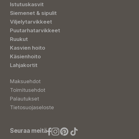
Istutuskasvit
Siemenet & sipulit
Viljelytarvikkeet
Puutarhatarvikkeet
Ruukut
Kasvien hoito
Käsienhoito
Lahjakortit
Maksuehdot
Toimitusehdot
Palautukset
Tietosuojaseloste
Seuraa meitä