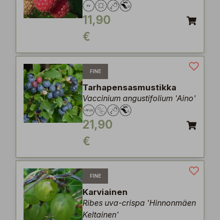
11,90
€
FINE
Tarhapensasmustikka
Vaccinium angustifolium 'Aino'
21,90
€
FINE
Karviainen
Ribes uva-crispa 'Hinnonmäen
Keltainen'