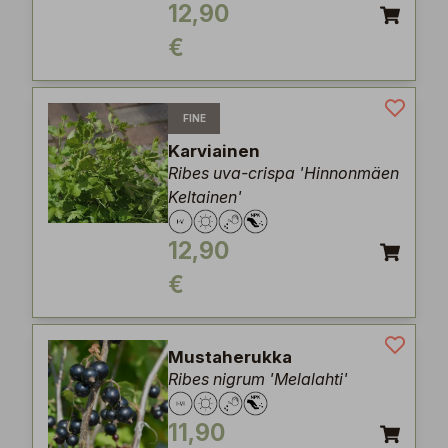
12,90
€
FINE
Karviainen
Ribes uva-crispa 'Hinnonmäen
Keltainen'
12,90
€
Mustaherukka
Ribes nigrum 'Melalahti'
11,90