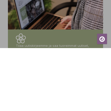
Tilaa uutiskirjeemme ja saa tuoreimmat uutiset,
eksklusiiviset tarjoukset, inspiroivat vinkit sekä
tiedot tulevista tapahtumista suoraan sähköpostiisi!
Tilaa