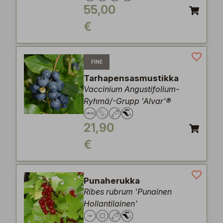
55,00
€
FINE
Tarhapensasmustikka
Vaccinium Angustifolium-
Ryhmä/-Grupp 'Alvar'®
21,90
€
Punaherukka
Ribes rubrum 'Punainen
Hollantilainen'