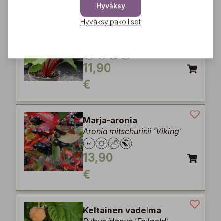
Hyväksy
Hyväksy pakolliset
Raparperi
Rheum x hybridum 'Victoria'
11,90
€
Marja-aronia
Aronia mitschurinii 'Viking'
13,90
€
Keltainen vadelma