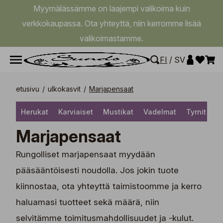
Myymälässämme on laajempi valikoima kuin
verkkokaupassa. Ota yhteyttä, niin kerromme lisää
valikoimastamme.
FI
/
SV
etusivu
/
ulkokasvit
/
Marjapensaat
Herukat
Karviaiset
Mustikat
Vadelmat
Tyrnit
V
Marjapensaat
Rungolliset marjapensaat myydään
pääsääntöisesti noudolla. Jos jokin tuote
kiinnostaa, ota yhteyttä taimistoomme ja kerro
haluamasi tuotteet sekä määrä, niin
selvitämme toimitusmahdollisuudet ja -kulut.