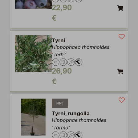
22,90
€
Tyrni
Hippophaea rhamnoides
'Terhi'
26,90
€
FINE
Tyrni, rungolla
Hippophae rhamnoides
'Tarmo'