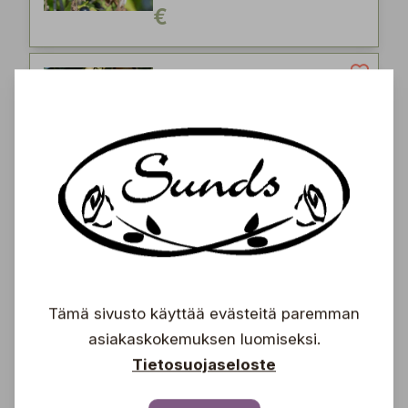
€
Valkoherukka
Ribes rubrum 'Valkoinen
Hollantilainen'
12,90
€
FINE
Mustaherukka
Tämä sivusto käyttää evästeitä paremman
Ribes nigrum 'Mortti'
asiakaskokemuksen luomiseksi.
Tietosuojaseloste
11,90
€