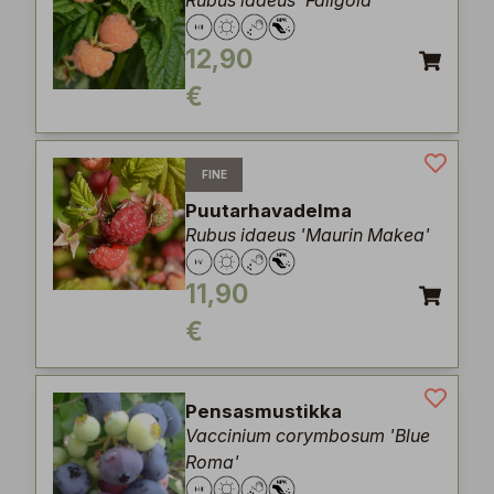
Rubus idaeus 'Fallgold'
12,90
€
FINE
Puutarhavadelma
Rubus idaeus 'Maurin Makea'
11,90
€
Pensasmustikka
Vaccinium corymbosum 'Blue
Roma'