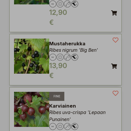
12,90
€
Mustaherukka
Ribes nigrum 'Big Ben'
13,90
€
FINE
Karviainen
Ribes uva-crispa 'Lepaan
Punainen'