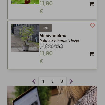
11,90
€
FINE
Mesivadelma
Rubus x binatus 'Heisa'
11,90
€
1
2
3