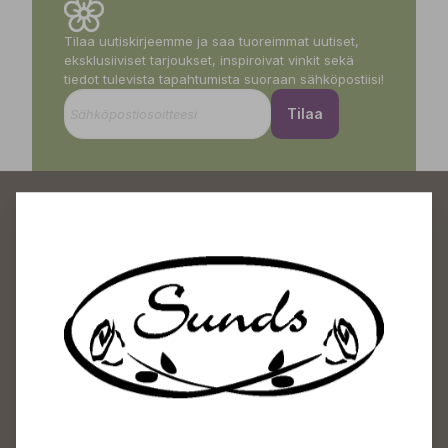
Tilaa uutiskirjeemme ja saa tuoreimmat uutiset,
eksklusiiviset tarjoukset, inspiroivat vinkit sekä
tiedot tulevista tapahtumista suoraan sähköpostiisi!
Tilaa
Sundin Puutarhakeskus
Avoinna
Arkisin 09-18
Lauantaisin 09-16
Sunnuntaisin Itsepalvelu