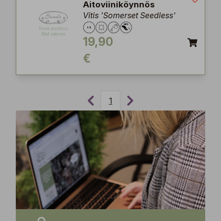
Aitoviiniköynnös
Vitis 'Somerset Seedless'
19,90
€
1