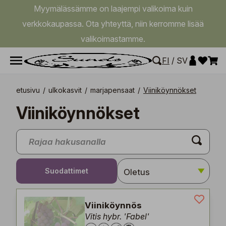
Myymälässämme on laajempi valikoima kuin
verkkokaupassa. Ota yhteyttä, niin kerromme lisää
valikoimastamme.
FI
/
SV
etusivu
/
ulkokasvit
/
marjapensaat
/
Viiniköynnökset
Viiniköynnökset
Suodattimet
Viiniköynnös
Vitis hybr. 'Fabel'