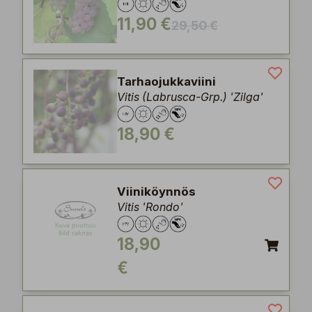
11,90 €
29,50 €
Tarhaojukkaviini
Vitis (Labrusca-Grp.) 'Zilga'
18,90 €
Viiniköynnös
Vitis 'Rondo'
18,90
€