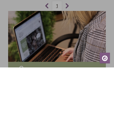
1
Tilaa uutiskirjeemme ja saa tuoreimmat uutiset,
eksklusiiviset tarjoukset, inspiroivat vinkit sekä
tiedot tulevista tapahtumista suoraan sähköpostiisi!
Tilaa