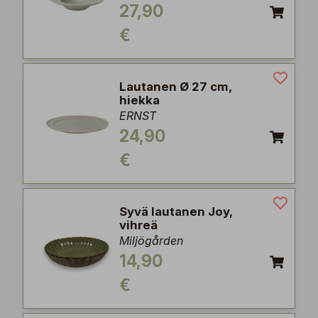
27,90
€
Lautanen Ø 27 cm,
hiekka
ERNST
24,90
€
Syvä lautanen Joy,
vihreä
Miljögården
14,90
€