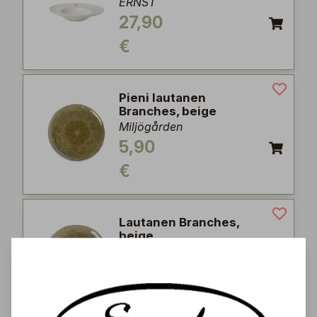
ERNST
27,90
€
Pieni lautanen
Branches, beige
Miljögården
5,90
€
Lautanen Branches,
beige
Miljögården
8,90
€