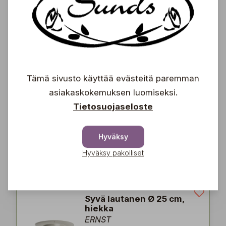
Lautanen Holly Tree,
Ø20,5 cm
Miljögården
14,90
€
Tämä sivusto käyttää evästeitä paremman
asiakaskokemuksen luomiseksi.
Tietosuojaseloste
Lautanen Ø 27 cm,
luonnonvalkoinen
ERNST
Hyväksy
24,90
Hyväksy pakolliset
€
Syvä lautanen Ø 25 cm,
hiekka
ERNST