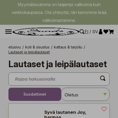
Myymälässämme on laajempi valikoima kuin
verkkokaupassa. Ota yhteyttä, niin kerromme lisää
valikoimastamme.
FI
/
SV
etusivu
/
koti & sisustus
/
kattaus & tarjoilu
/
Lautaset ja leipälautaset
Lautaset ja leipälautaset
Suodattimet
Syvä lautanen Joy,
harmaa