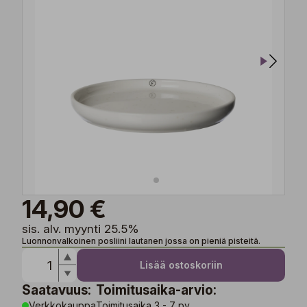
14,90 €
sis. alv. myynti 25.5%
Luonnonvalkoinen posliini lautanen jossa on pieniä pisteitä.
Lisää ostoskoriin
Saatavuus:
Toimitusaika-arvio:
Verkkokauppa
Toimitusaika 3 - 7 pv