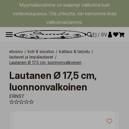
Myymälässämme on laajempi valikoima kuin
verkkokaupassa. Ota yhteyttä, niin kerromme lisää
valikoimastamme.
FI
/
SV
etusivu
/
koti & sisustus
/
kattaus & tarjoilu
/
lautaset ja leipälautaset
/
Lautanen Ø 17,5 cm, luonnonvalkoinen
Lautanen Ø 17,5 cm,
luonnonvalkoinen
ERNST