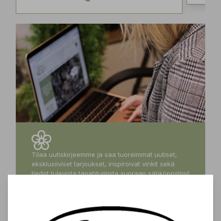
Tilaa uutiskirjeemme ja saa tuoreimmat uutiset,
eksklusiiviset tarjoukset, inspiroivat vinkit sekä
tiedot tulevista tapahtumista suoraan sähköpostiisi!
Tilaa