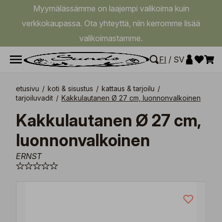
Myymälässämme on laajempi valikoima kuin
verkkokaupassa. Ota yhteyttä, niin kerromme lisää
valikoimastamme.
FI
/
SV
etusivu
/
koti & sisustus
/
kattaus & tarjoilu
/
tarjoiluvadit
/
Kakkulautanen Ø 27 cm, luonnonvalkoinen
Kakkulautanen Ø 27 cm,
luonnonvalkoinen
ERNST