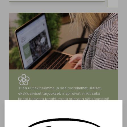
Tilaa uutiskirjeemme ja saa tuoreimmat uutiset,
eksklusiiviset tarjoukset, inspiroivat vinkit sekä
tiedot tulevista tapahtumista suoraan sähköpostiisi!
Tilaa