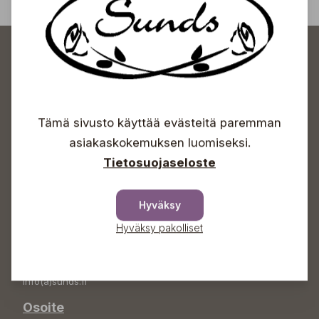
Tämä sivusto käyttää evästeitä paremman
Sundin Puutarhakeskus
asiakaskokemuksen luomiseksi.
Tietosuojaseloste
Avoinna
Arkisin 09-18
Lauantaisin 09-16
Hyväksy
Sunnuntaisin Itsepalvelu
Hyväksy pakolliset
Info & vaihde
+358 50 388 9592
info(a)sunds.fi
Osoite