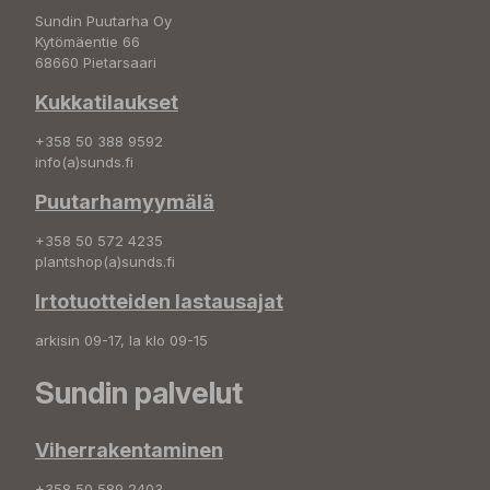
Sundin Puutarha Oy
Kytömäentie 66
68660 Pietarsaari
Kukkatilaukset
+358 50 388 9592
info(a)sunds.fi
Puutarhamyymälä
+358 50 572 4235
plantshop(a)sunds.fi
Irtotuotteiden lastausajat
arkisin 09-17, la klo 09-15
Sundin palvelut
Viherrakentaminen
+358 50 589 2403